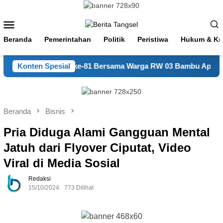
Loncat
ke
Menu
konten
Mobile
Beranda
Pemerintahan
Politik
Peristiwa
Hukum & Kri
Meriahkan HUT RI ke-81 Bersama Warga RW 03 Bambu Apus den
Konten Spesial
Beranda
Bisnis
Pria Diduga Alami Gangguan Mental
Jatuh dari Flyover Ciputat, Video
Viral di Media Sosial
Redaksi
15/10/2024
773 Dilihat