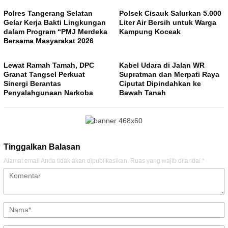
Polres Tangerang Selatan
Polsek Cisauk Salurkan 5.000
Gelar Kerja Bakti Lingkungan
Liter Air Bersih untuk Warga
dalam Program “PMJ Merdeka
Kampung Koceak
Bersama Masyarakat 2026
Lewat Ramah Tamah, DPC
Kabel Udara di Jalan WR
Granat Tangsel Perkuat
Supratman dan Merpati Raya
Sinergi Berantas
Ciputat Dipindahkan ke
Penyalahgunaan Narkoba
Bawah Tanah
Tinggalkan Balasan
Alamat email Anda tidak akan dipublikasikan.
Ruas yang wajib ditandai
*