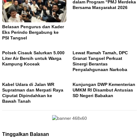
dalam Program “PMJ Merdeka
Bersama Masyarakat 2026
Belasan Pengurus dan Kader
Eks Perindo Bergabung ke
PSI Tangsel
Polsek Cisauk Salurkan 5.000
Lewat Ramah Tamah, DPC
Liter Air Bersih untuk Warga
Granat Tangsel Perkuat
Kampung Koceak
Sinergi Berantas
Penyalahgunaan Narkoba
Kabel Udara di Jalan WR
Kunjungan DWP Kementerian
Supratman dan Merpati Raya
UMKM RI Disambut Antusias
Ciputat Dipindahkan ke
SD Negeri Babakan
Bawah Tanah
Tinggalkan Balasan