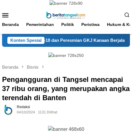
Loncat
ke
Menu
konten
Mobile
Beranda
Pemerintahan
Politik
Peristiwa
Hukum & Kri
ah Syukur HUT ke-18 dan Peresmian GKJ Kanaan Berjalan Aman 
Konten Spesial
Beranda
Bisnis
Pengangguran di Tangsel mencapai
37 ribu orang, yang merupakan angka
terendah di Banten
Redaksi
04/10/2024
1131 Dilihat