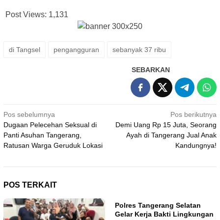
Post Views:
1,131
di Tangsel
pengangguran
sebanyak 37 ribu
SEBARKAN
Navigasi
Pos sebelumnya
Pos berikutnya
Dugaan Pelecehan Seksual di
Demi Uang Rp 15 Juta, Seorang
pos
Panti Asuhan Tangerang,
Ayah di Tangerang Jual Anak
Ratusan Warga Geruduk Lokasi
Kandungnya!
POS TERKAIT
Polres Tangerang Selatan
Gelar Kerja Bakti Lingkungan