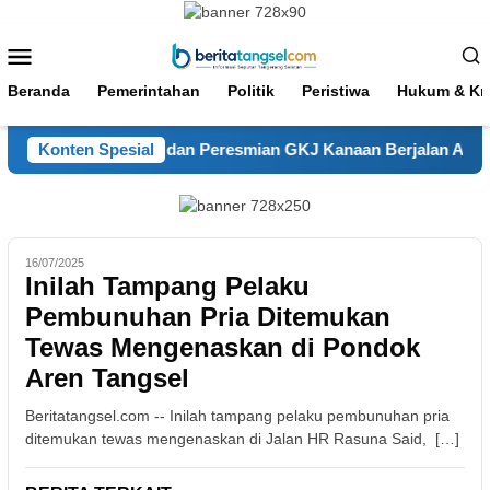
Loncat
ke
Menu
konten
Mobile
Beranda
Pemerintahan
Politik
Peristiwa
Hukum & Kri
Syukur HUT ke-18 dan Peresmian GKJ Kanaan Berjalan Aman dan
Konten Spesial
16/07/2025
Inilah Tampang Pelaku
Pembunuhan Pria Ditemukan
Tewas Mengenaskan di Pondok
Aren Tangsel
Beritatangsel.com -- Inilah tampang pelaku pembunuhan pria
ditemukan tewas mengenaskan di Jalan HR Rasuna Said, […]