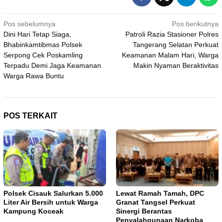
Navigasi
Pos sebelumnya
Pos berikutnya
Dini Hari Tetap Siaga,
Patroli Razia Stasioner Polres
pos
Bhabinkamtibmas Polsek
Tangerang Selatan Perkuat
Serpong Cek Poskamling
Keamanan Malam Hari, Warga
Terpadu Demi Jaga Keamanan
Makin Nyaman Beraktivitas
Warga Rawa Buntu
POS TERKAIT
Polsek Cisauk Salurkan 5.000
Lewat Ramah Tamah, DPC
Liter Air Bersih untuk Warga
Granat Tangsel Perkuat
Kampung Koceak
Sinergi Berantas
Penyalahgunaan Narkoba