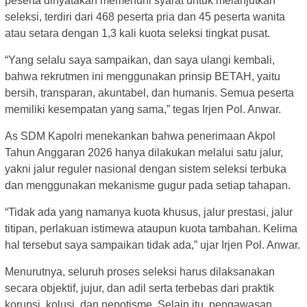
peserta dinyatakan memenuhi syarat untuk melanjutkan
seleksi, terdiri dari 468 peserta pria dan 45 peserta wanita
atau setara dengan 1,3 kali kuota seleksi tingkat pusat.
“Yang selalu saya sampaikan, dan saya ulangi kembali,
bahwa rekrutmen ini menggunakan prinsip BETAH, yaitu
bersih, transparan, akuntabel, dan humanis. Semua peserta
memiliki kesempatan yang sama,” tegas Irjen Pol. Anwar.
As SDM Kapolri menekankan bahwa penerimaan Akpol
Tahun Anggaran 2026 hanya dilakukan melalui satu jalur,
yakni jalur reguler nasional dengan sistem seleksi terbuka
dan menggunakan mekanisme gugur pada setiap tahapan.
“Tidak ada yang namanya kuota khusus, jalur prestasi, jalur
titipan, perlakuan istimewa ataupun kuota tambahan. Kelima
hal tersebut saya sampaikan tidak ada,” ujar Irjen Pol. Anwar.
Menurutnya, seluruh proses seleksi harus dilaksanakan
secara objektif, jujur, dan adil serta terbebas dari praktik
korupsi, kolusi, dan nepotisme. Selain itu, pengawasan