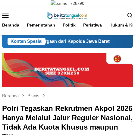
Loncat
ke
Menu
konten
Mobile
Beranda
Pemerintahan
Politik
Peristiwa
Hukum & Kri
ar Penghargaan dari Kapolda Jawa Barat
Konten Spesial
Final Piala Pre
Beranda
Bisnis
Polri Tegaskan Rekrutmen Akpol 2026
Hanya Melalui Jalur Reguler Nasional,
Tidak Ada Kuota Khusus maupun