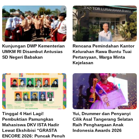
Kunjungan DWP Kementerian
Rencana Pemindahan Kantor
UMKM RI Disambut Antusias
Kelurahan Rawa Buntu Tuai
SD Negeri Babakan
Pertanyaan, Warga Minta
Kejelasan
Tinggal 4 Hari Lagi!
Yui, Drummer dan Penyanyi
Pembuktian Pamungkas
Cilik Asal Tangerang Selatan
Mahasiswa DKV ISTA Hadir
Raih Penghargaan Anak
Lewat Ekshibisi “GRASTA
Indonesia Awards 2026
ENCORE 2026: Puncak Penuh