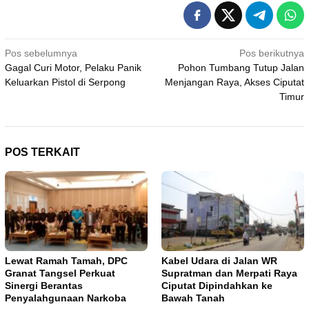
Navigasi
Pos sebelumnya
Pos berikutnya
Gagal Curi Motor, Pelaku Panik
Pohon Tumbang Tutup Jalan
pos
Keluarkan Pistol di Serpong
Menjangan Raya, Akses Ciputat
Timur
POS TERKAIT
Lewat Ramah Tamah, DPC
Kabel Udara di Jalan WR
Granat Tangsel Perkuat
Supratman dan Merpati Raya
Sinergi Berantas
Ciputat Dipindahkan ke
Penyalahgunaan Narkoba
Bawah Tanah