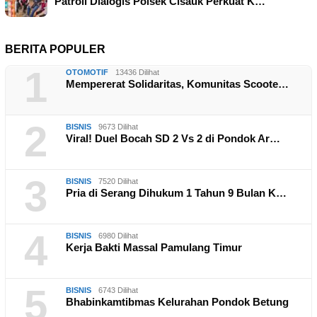
Patroli Dialogis Polsek Cisauk Perkuat K…
BERITA POPULER
1
OTOMOTIF
13436 Dilihat
Mempererat Solidaritas, Komunitas Scoote…
2
BISNIS
9673 Dilihat
Viral! Duel Bocah SD 2 Vs 2 di Pondok Ar…
3
BISNIS
7520 Dilihat
Pria di Serang Dihukum 1 Tahun 9 Bulan K…
4
BISNIS
6980 Dilihat
Kerja Bakti Massal Pamulang Timur
5
BISNIS
6743 Dilihat
Bhabinkamtibmas Kelurahan Pondok Betung
…