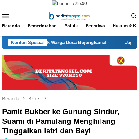
Loncat
ke
Menu
konten
Mobile
Beranda
Pemerintahan
Politik
Peristiwa
Hukum & Kri
ersih untuk Warga Desa Bojongkamal
Konten Spesial
JagaJakarta On Th
Beranda
Bisnis
Pamit Bukber ke Gunung Sindur,
Suami di Pamulang Menghilang
Tinggalkan Istri dan Bayi