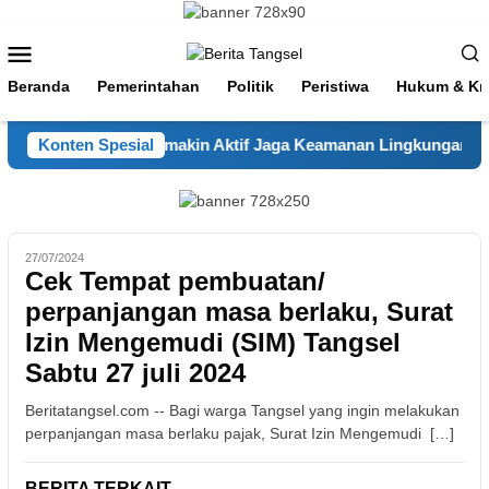
Loncat
ke
Menu
konten
Mobile
Beranda
Pemerintahan
Politik
Peristiwa
Hukum & Kri
g di Pagedangan Semakin Aktif Jaga Keamanan Lingkungan
Konten Spesial
27/07/2024
Cek Tempat pembuatan/
perpanjangan masa berlaku, Surat
Izin Mengemudi (SIM) Tangsel
Sabtu 27 juli 2024
Beritatangsel.com -- Bagi warga Tangsel yang ingin melakukan
perpanjangan masa berlaku pajak, Surat Izin Mengemudi […]
BERITA TERKAIT