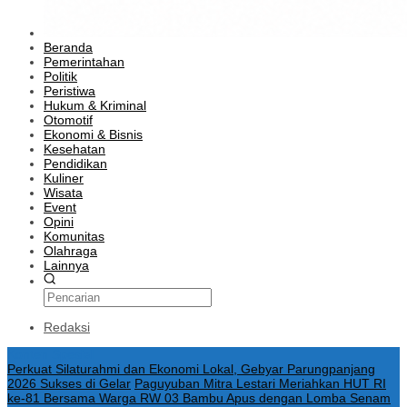
Beranda
Pemerintahan
Politik
Peristiwa
Hukum & Kriminal
Otomotif
Ekonomi & Bisnis
Kesehatan
Pendidikan
Kuliner
Wisata
Event
Opini
Komunitas
Olahraga
Lainnya
Redaksi
Konten Spesial
Perkuat Silaturahmi dan Ekonomi Lokal, Gebyar Parungpanjang
2026 Sukses di Gelar
Paguyuban Mitra Lestari Meriahkan HUT RI
ke-81 Bersama Warga RW 03 Bambu Apus dengan Lomba Senam