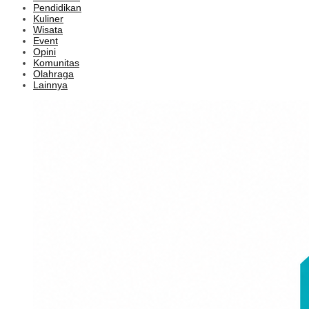
Pendidikan
Kuliner
Wisata
Event
Opini
Komunitas
Olahraga
Lainnya