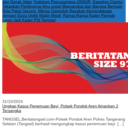
dan Gerak Jalan
Yudisium Pascasarjana UNSUR, Kapolres Cianjur
Tekankan Pentingnya Ilmu untuk Masyarakat dan Bangsa
Bermain
Bola Pakai Sarung, Warga Cipondoh Rayakan Kemerdekaan
dengan Gaya Unikk
Makin Masif, Ramai-Ramai Kader Perindo
Login Jadi Kader PSI Tangsel
31/10/2024
Ungkap Kasus Penemuan Bayi, Polsek Pondok Aren Amankan 2
Tersangka
TANGSEL,Beritatangsel.com-Polsek Pondok Aren Polres Tangerang
Selatan (Tangsel) berhasil mengungkap kasus penemuan bayi […]