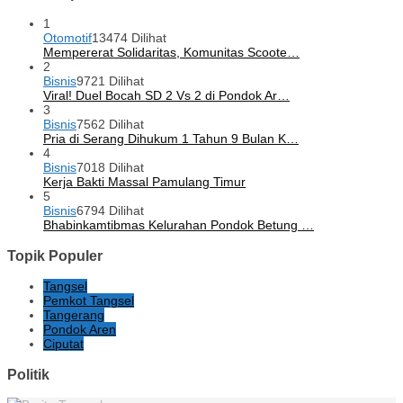
1
Otomotif
13474 Dilihat
Mempererat Solidaritas, Komunitas Scoote…
2
Bisnis
9721 Dilihat
Viral! Duel Bocah SD 2 Vs 2 di Pondok Ar…
3
Bisnis
7562 Dilihat
Pria di Serang Dihukum 1 Tahun 9 Bulan K…
4
Bisnis
7018 Dilihat
Kerja Bakti Massal Pamulang Timur
5
Bisnis
6794 Dilihat
Bhabinkamtibmas Kelurahan Pondok Betung …
Topik Populer
Tangsel
Pemkot Tangsel
Tangerang
Pondok Aren
Ciputat
Politik