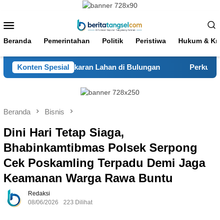
Loncat
ke
Menu
konten
Mobile
Beranda
Pemerintahan
Politik
Peristiwa
Hukum & Kri
 Padamkan Kebakaran Lahan di Bulungan
Konten Spesial
Perkuat Silat
Beranda
Bisnis
Dini Hari Tetap Siaga,
Bhabinkamtibmas Polsek Serpong
Cek Poskamling Terpadu Demi Jaga
Keamanan Warga Rawa Buntu
Redaksi
08/06/2026
223 Dilihat