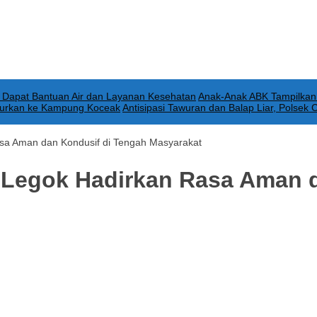
 Dapat Bantuan Air dan Layanan Kesehatan
Anak-Anak ABK Tampilkan 
salurkan ke Kampung Koceak
Antisipasi Tawuran dan Balap Liar, Polsek 
asa Aman dan Kondusif di Tengah Masyarakat
k Legok Hadirkan Rasa Aman 