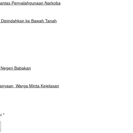
rantas Penyalahgunaan Narkoba
t Dipindahkan ke Bawah Tanah
 Negeri Babakan
anyaan, Warga Minta Kejelasan
ai
*