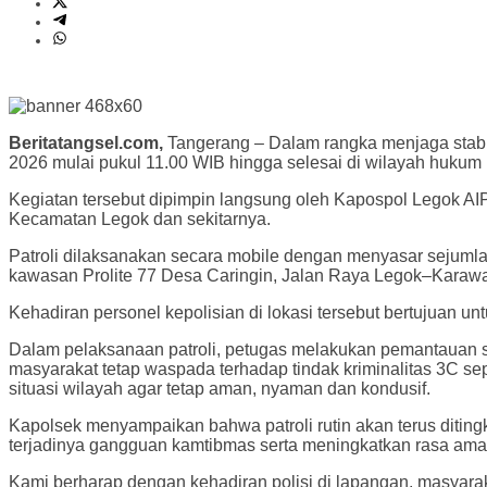
Beritatangsel.com,
Tangerang – Dalam rangka menjaga stabil
2026 mulai pukul 11.00 WIB hingga selesai di wilayah hukum
Kegiatan tersebut dipimpin langsung oleh Kapospol Legok A
Kecamatan Legok dan sekitarnya.
Patroli dilaksanakan secara mobile dengan menyasar sejumlah
kawasan Prolite 77 Desa Caringin, Jalan Raya Legok–Karawa
Kehadiran personel kepolisian di lokasi tersebut bertujuan
Dalam pelaksanaan patroli, petugas melakukan pemantauan si
masyarakat tetap waspada terhadap tindak kriminalitas 3C sep
situasi wilayah agar tetap aman, nyaman dan kondusif.
Kapolsek menyampaikan bahwa patroli rutin akan terus diting
terjadinya gangguan kamtibmas serta meningkatkan rasa ama
Kami berharap dengan kehadiran polisi di lapangan, masyara