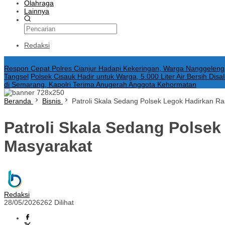
Olahraga
Lainnya
Redaksi
Konten Spesial
Respon Cepat Polres Cianjur Hadapi Kekeringan, Warga Nanggeleng
Tangsel
Polsek Cisauk Hadir untuk Warga, 5.000 Liter Air Bersih Di
di Semarang, Kapolri Terima Anugerah Anggota Kehormatan
Beranda
Bisnis
Patroli Skala Sedang Polsek Legok Hadirkan R
Patroli Skala Sedang Polse
Masyarakat
Redaksi
28/05/2026
262 Dilihat