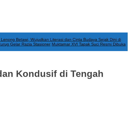
Lenong Betawi, Wujudkan Literasi dan Cinta Budaya Sejak Dini di
Curug Gelar Razia Stasioner
Muktamar XVI Tapak Suci Resmi Dibuka
dan Kondusif di Tengah