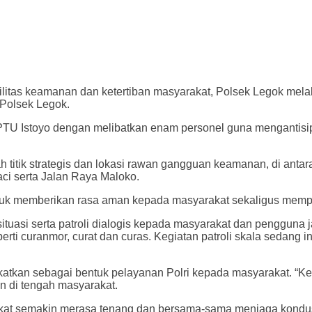
itas keamanan dan ketertiban masyarakat, Polsek Legok melak
 Polsek Legok.
IPTU Istoyo dengan melibatkan enam personel guna mengantisi
 titik strategis dan lokasi rawan gangguan keamanan, di anta
ci serta Jalan Raya Maloko.
 untuk memberikan rasa aman kepada masyarakat sekaligus memp
tuasi serta patroli dialogis kepada masyarakat dan pengguna
erti curanmor, curat dan curas. Kegiatan patroli skala sedang 
katkan sebagai bentuk pelayanan Polri kepada masyarakat. “Ke
n di tengah masyarakat.
kat semakin merasa tenang dan bersama-sama menjaga kondusif