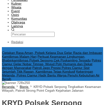
Kuliner
Wisata
Event
Opini
Komunitas
Olahraga
Lainnya
Redaksi
Konten Spesial
Ciptakan Rasa Aman, Polsek Kelapa Dua Gelar Razia dan Imbauan
Kamtibmas Malam Hari
Perkuat Keamanan Lingkungan,
Bhabinkamtibmas Polsek Serpong Cek Poskamling Terpadu
Polres
Cianjur Gelar Nobar Timnas, Wujud Polri Humanis dan Dekat
dengan Masyarakat
Patroli Jago Presisi Polres Cianjur Sisir
Sejumlah Titik Rawan, Kamtibmas Tetap Kondusif
Kekeringan
Melanda, Polres Cianjur Hadir Bantu Warga Penuhi Kebutuhan Air
Bersih
Beranda
Bisnis
KRYD Polsek Serpong Tingkatkan Keamanan
Wilayah, Patroli Strong Point Cegah Kejahatan Jalanan
KRYD Polsek Serpong