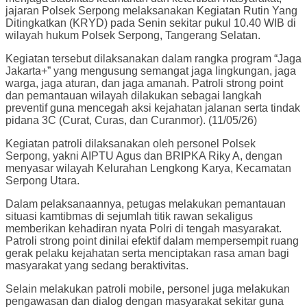
jajaran Polsek Serpong melaksanakan Kegiatan Rutin Yang
Ditingkatkan (KRYD) pada Senin sekitar pukul 10.40 WIB di
wilayah hukum Polsek Serpong, Tangerang Selatan.
Kegiatan tersebut dilaksanakan dalam rangka program “Jaga
Jakarta+” yang mengusung semangat jaga lingkungan, jaga
warga, jaga aturan, dan jaga amanah. Patroli strong point
dan pemantauan wilayah dilakukan sebagai langkah
preventif guna mencegah aksi kejahatan jalanan serta tindak
pidana 3C (Curat, Curas, dan Curanmor). (11/05/26)
Kegiatan patroli dilaksanakan oleh personel Polsek
Serpong, yakni AIPTU Agus dan BRIPKA Riky A, dengan
menyasar wilayah Kelurahan Lengkong Karya, Kecamatan
Serpong Utara.
Dalam pelaksanaannya, petugas melakukan pemantauan
situasi kamtibmas di sejumlah titik rawan sekaligus
memberikan kehadiran nyata Polri di tengah masyarakat.
Patroli strong point dinilai efektif dalam mempersempit ruang
gerak pelaku kejahatan serta menciptakan rasa aman bagi
masyarakat yang sedang beraktivitas.
Selain melakukan patroli mobile, personel juga melakukan
pengawasan dan dialog dengan masyarakat sekitar guna