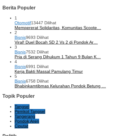
Berita Populer
1
Otomotif
13447 Dilihat
Mempererat Solidaritas, Komunitas Scoote…
2
Bisnis
9693 Dilihat
Viral! Duel Bocah SD 2 Vs 2 di Pondok Ar…
3
Bisnis
7532 Dilihat
Pria di Serang Dihukum 1 Tahun 9 Bulan K…
4
Bisnis
6991 Dilihat
Kerja Bakti Massal Pamulang Timur
5
Bisnis
6758 Dilihat
Bhabinkamtibmas Kelurahan Pondok Betung …
Topik Populer
Tangsel
Pemkot Tangsel
Tangerang
Pondok Aren
Ciputat