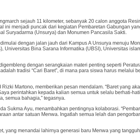
ongmarch sejauh 11 kilometer, sebanyak 20 calon anggota Res
 ini menjadi puncak dari kegiatan Pembaretan Gabungan yang b
rshal Suryadarma (Unsurya) dan Monumen Pancasila Sakti.
 dimulai dengan jalan jauh dari Kampus A Unsurya menuju Monum
Universitas Bina Sarana Informatika (UBSI), Universitas islam 
igembleng dengan serangkaian materi penting seperti Peratura
n adalah tradisi “Cari Baret”, di mana para siswa harus melalui
izki Martono, memberikan pesan mendalam. “Baret yang akan
Saya perintahkan kepada kalian semua untuk selalu berhati-ha
ia, semua bahagia,” tegasnya.
nda Sukma Ayu, menambahkan pentingnya kolaborasi. “Pembaret
daraan antar satuan Menwa. Ingatlah semua lelah dan pengorb
et, yang menandai lahirnya generasi baru Menwa yang tangguh 