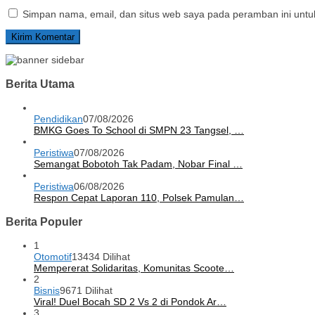
Simpan nama, email, dan situs web saya pada peramban ini untu
Berita Utama
Pendidikan
07/08/2026
BMKG Goes To School di SMPN 23 Tangsel, …
Peristiwa
07/08/2026
Semangat Bobotoh Tak Padam, Nobar Final …
Peristiwa
06/08/2026
Respon Cepat Laporan 110, Polsek Pamulan…
Berita Populer
1
Otomotif
13434 Dilihat
Mempererat Solidaritas, Komunitas Scoote…
2
Bisnis
9671 Dilihat
Viral! Duel Bocah SD 2 Vs 2 di Pondok Ar…
3