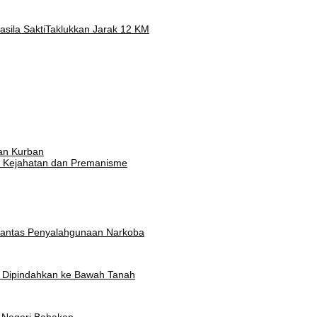
ila Sakti
Taklukkan Jarak 12 KM
an Kurban
 Kejahatan dan Premanisme
rantas Penyalahgunaan Narkoba
t Dipindahkan ke Bawah Tanah
 Negeri Babakan