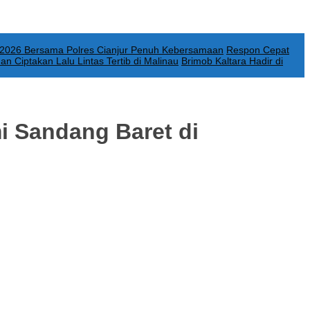
n 2026 Bersama Polres Cianjur Penuh Kebersamaan
Respon Cepat
n Ciptakan Lalu Lintas Tertib di Malinau
Brimob Kaltara Hadir di
 Sandang Baret di