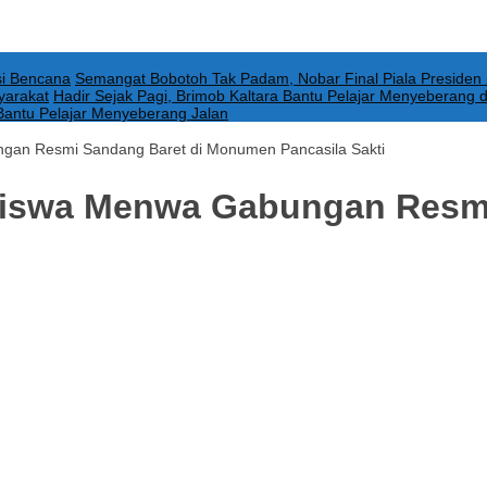
si Bencana
Semangat Bobotoh Tak Padam, Nobar Final Piala Preside
yarakat
Hadir Sejak Pagi, Brimob Kaltara Bantu Pelajar Menyeberang da
 Bantu Pelajar Menyeberang Jalan
gan Resmi Sandang Baret di Monumen Pancasila Sakti
 Siswa Menwa Gabungan Resmi