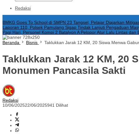
Redaksi
Konten Spesial
BMKG Goes To School di SMPN 23 Tangsel, Pelajar Diajarkan Mitiga
Laporan 110, Polsek Pamulang Sigap Tindak Lanjuti Pengaduan Mas
Pagi Hari, Personel Kompi 2 Batalyon A Pelopor Atur Lalu Lintas dan
Beranda
Bisnis
Taklukkan Jarak 12 KM, 20 Siswa Menwa Gabun
Taklukkan Jarak 12 KM, 20
Monumen Pancasila Sakti
Redaksi
10/06/2025
22/06/2025
941 Dilihat