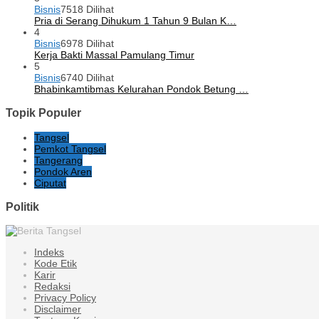
Bisnis
7518 Dilihat
Pria di Serang Dihukum 1 Tahun 9 Bulan K…
4
Bisnis
6978 Dilihat
Kerja Bakti Massal Pamulang Timur
5
Bisnis
6740 Dilihat
Bhabinkamtibmas Kelurahan Pondok Betung …
Topik Populer
Tangsel
Pemkot Tangsel
Tangerang
Pondok Aren
Ciputat
Politik
Indeks
Kode Etik
Karir
Redaksi
Privacy Policy
Disclaimer