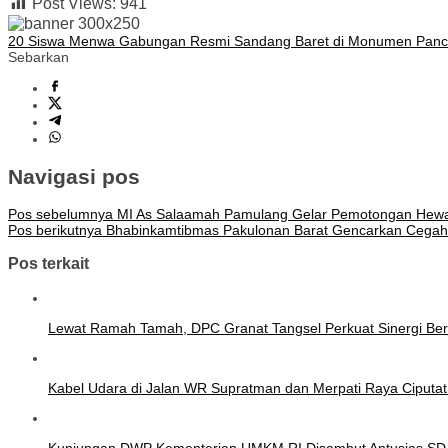
Post Views:
941
20 Siswa Menwa Gabungan Resmi Sandang Baret di Monumen Pancas
Sebarkan
Navigasi pos
Pos sebelumnya
MI As Salaamah Pamulang Gelar Pemotongan Hew
Pos berikutnya
Bhabinkamtibmas Pakulonan Barat Gencarkan Cegah
Pos terkait
Lewat Ramah Tamah, DPC Granat Tangsel Perkuat Sinergi Be
Kabel Udara di Jalan WR Supratman dan Merpati Raya Ciputa
Kunjungan DWP Kementerian UMKM RI Disambut Antusias SD