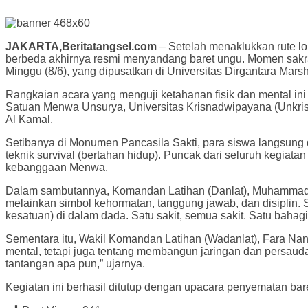
JAKARTA,Beritatangsel.com
– Setelah menaklukkan rute l
berbeda akhirnya resmi menyandang baret ungu. Momen sakral
Minggu (8/6), yang dipusatkan di Universitas Dirgantara Ma
Rangkaian acara yang menguji ketahanan fisik dan mental ini
Satuan Menwa Unsurya, Universitas Krisnadwipayana (Unkris), 
Al Kamal.
Setibanya di Monumen Pancasila Sakti, para siswa langsung d
teknik survival (bertahan hidup). Puncak dari seluruh kegiata
kebanggaan Menwa.
Dalam sambutannya, Komandan Latihan (Danlat), Muhammad R
melainkan simbol kehormatan, tanggung jawab, dan disiplin. 
kesatuan) di dalam dada. Satu sakit, semua sakit. Satu bahag
Sementara itu, Wakil Komandan Latihan (Wadanlat), Fara Na
mental, tetapi juga tentang membangun jaringan dan persau
tantangan apa pun,” ujarnya.
Kegiatan ini berhasil ditutup dengan upacara penyematan bar