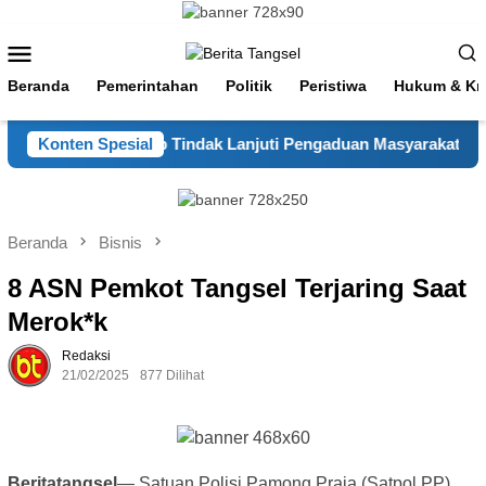
Loncat
ke
Menu
konten
Mobile
Beranda
Pemerintahan
Politik
Peristiwa
Hukum & Kri
 Pamulang Sigap Tindak Lanjuti Pengaduan Masyarakat
Konten Spesial
Beranda
Bisnis
8 ASN Pemkot Tangsel Terjaring Saat
Merok*k
Redaksi
21/02/2025
877 Dilihat
Beritatangsel
— Satuan Polisi Pamong Praja (Satpol PP)