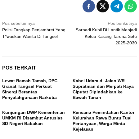
Navigasi
Pos sebelumnya
Pos berikutnya
Polisi Tangkap Penjambret Yang
Sarnadi Kubil Di Lantik Menjadi
pos
T*waskan Wanita Di Tangsel
Ketua Karang Taruna Setu
2025-2030
POS TERKAIT
Lewat Ramah Tamah, DPC
Kabel Udara di Jalan WR
Granat Tangsel Perkuat
Supratman dan Merpati Raya
Sinergi Berantas
Ciputat Dipindahkan ke
Penyalahgunaan Narkoba
Bawah Tanah
Kunjungan DWP Kementerian
Rencana Pemindahan Kantor
UMKM RI Disambut Antusias
Kelurahan Rawa Buntu Tuai
SD Negeri Babakan
Pertanyaan, Warga Minta
Kejelasan