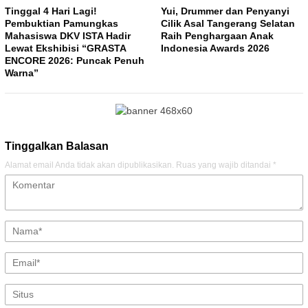
Tinggal 4 Hari Lagi!
Yui, Drummer dan Penyanyi
Pembuktian Pamungkas
Cilik Asal Tangerang Selatan
Mahasiswa DKV ISTA Hadir
Raih Penghargaan Anak
Lewat Ekshibisi “GRASTA
Indonesia Awards 2026
ENCORE 2026: Puncak Penuh
Warna”
Tinggalkan Balasan
Alamat email Anda tidak akan dipublikasikan.
Ruas yang wajib ditandai
*