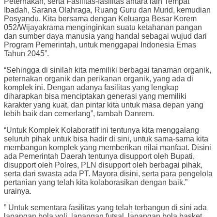
Peternakan, serta Fasilitas-fasilitas antara lain Tempat
Ibadah, Sarana Olahraga, Ruang Guru dan Murid, kemudian
Posyandu. Kita bersama dengan Keluarga Besar Korem
052/Wijayakrama menginginkan suatu ketahanan pangan
dan sumber daya manusia yang handal sebagai wujud dari
Program Pemerintah, untuk menggapai Indonesia Emas
Tahun 2045”.
“Sehingga di sinilah kita memiliki berbagai tanaman organik,
peternakan organik dan perikanan organik, yang ada di
komplek ini. Dengan adanya fasilitas yang lengkap
diharapkan bisa menciptakan generasi yang memiliki
karakter yang kuat, dan pintar kita untuk masa depan yang
lebih baik dan cemerlang”, tambah Danrem.
“Untuk Komplek Kolaboratif ini tentunya kita menggalang
seluruh pihak untuk bisa hadir di sini, untuk sama-sama kita
membangun komplek yang memberikan nilai manfaat. Disini
ada Pemerintah Daerah tentunya disupport oleh Bupati,
disupport oleh Polres, PLN disupport oleh berbagai pihak,
serta dari swasta ada PT. Mayora disini, serta para pengelola
pertanian yang telah kita kolaborasikan dengan baik.”
urainya.
” Untuk sementara fasilitas yang telah terbangun di sini ada
lapangan bola voli, lapangan futsal, lapangan bola basket,