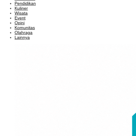
Pendidikan
Kuliner
Wisata
Event
Opini
Komunitas
Olahraga
Lainnya