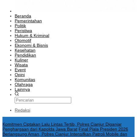
Beranda
Pemerintahan
Politik
Peristiwa
Hukum & Kriminal
Otomotif
Ekonomi & Bisnis
Kesehatan
Pendidikan
Kuliner
Wisata
Event
Opini
Komunitas
Olahraga
Lainnya
Redaksi
Konten Spesial
Komitmen Ciptakan Lalu Lintas Tertib, Polres Cianjur Diganjar
Penghargaan dari Kapolda Jawa Barat
Final Piala Presiden 2026
Berlangsung Aman, Polres Cianjur Intensifkan Patroli Mobile dan