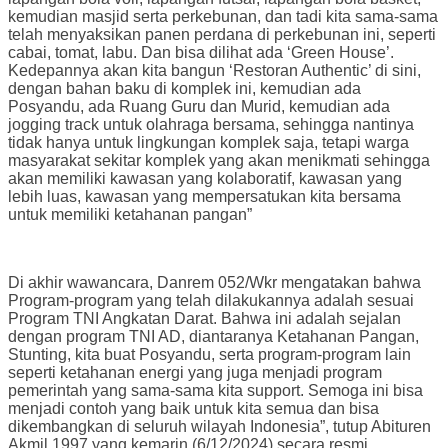
kemudian masjid serta perkebunan, dan tadi kita sama-sama
telah menyaksikan panen perdana di perkebunan ini, seperti
cabai, tomat, labu. Dan bisa dilihat ada ‘Green House’.
Kedepannya akan kita bangun ‘Restoran Authentic’ di sini,
dengan bahan baku di komplek ini, kemudian ada
Posyandu, ada Ruang Guru dan Murid, kemudian ada
jogging track untuk olahraga bersama, sehingga nantinya
tidak hanya untuk lingkungan komplek saja, tetapi warga
masyarakat sekitar komplek yang akan menikmati sehingga
akan memiliki kawasan yang kolaboratif, kawasan yang
lebih luas, kawasan yang mempersatukan kita bersama
untuk memiliki ketahanan pangan”
Di akhir wawancara, Danrem 052/Wkr mengatakan bahwa
Program-program yang telah dilakukannya adalah sesuai
Program TNI Angkatan Darat. Bahwa ini adalah sejalan
dengan program TNI AD, diantaranya Ketahanan Pangan,
Stunting, kita buat Posyandu, serta program-program lain
seperti ketahanan energi yang juga menjadi program
pemerintah yang sama-sama kita support. Semoga ini bisa
menjadi contoh yang baik untuk kita semua dan bisa
dikembangkan di seluruh wilayah Indonesia”, tutup Abituren
Akmil 1997 yang kemarin (6/12/2024) secara resmi