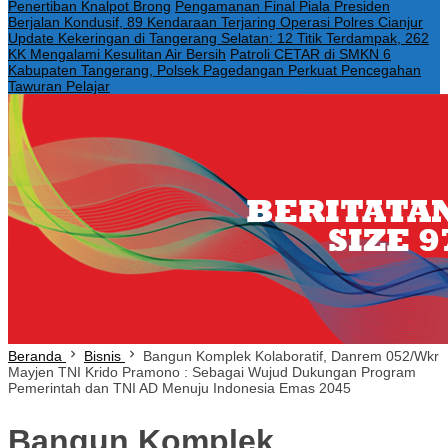
Penertiban Knalpot Brong
Pengamanan Final Piala Presiden
Berjalan Kondusif, 89 Kendaraan Terjaring Operasi Polres Cianjur
Update Kekeringan di Tangerang Selatan: 12 Titik Terdampak, 262
KK Mengalami Kesulitan Air Bersih
Patroli CETAR di SMKN 6
Kabupaten Tangerang, Polsek Pagedangan Perkuat Pencegahan
Tawuran Pelajar
Beranda
Bisnis
Bangun Komplek Kolaboratif, Danrem 052/Wkr
Mayjen TNI Krido Pramono : Sebagai Wujud Dukungan Program
Pemerintah dan TNI AD Menuju Indonesia Emas 2045
Bangun Komplek