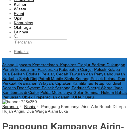
Kuliner
Wisata
Event
Opini
Komunitas
Olahraga
Lainnya
Redaksi
Konten Spesial
Jelang Upacara Kemerdekaan, Kapolres Cianjur Berikan Dukungan
Penuh kepada Tim Paskibraka Kabupaten Cianjur
Polsek Kelapa
Dua Berikan Edukasi Pelajar, Cegah Tawuran dan Penyalahgunaan
Narkoba Sejak Dini
Patroli Mobile Skala Sedang Polsek Kelapa Dua
Perkuat Keamanan Wilayah, Ciptakan Kamtibmas Tetap Kondusif
Door to Door System Polsek Serpong Perkuat Sinergi Warga Jaga
Kamtibmas di Ciater
Polda Metro Jaya Gelar Seminar Hukum Bahas
Perluasan Objek Praperadilan dalam KUHAP Baru
Beranda
Bisnis
Panggung Kampanye Airin-Ade Roboh Diterpa
Hujan Angin, Dua Warga Alami Luka
Panggung Kampanye Airin-