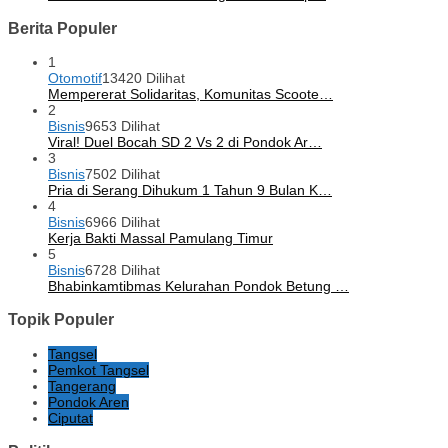
Berita Populer
1
Otomotif
13420 Dilihat
Mempererat Solidaritas, Komunitas Scoote…
2
Bisnis
9653 Dilihat
Viral! Duel Bocah SD 2 Vs 2 di Pondok Ar…
3
Bisnis
7502 Dilihat
Pria di Serang Dihukum 1 Tahun 9 Bulan K…
4
Bisnis
6966 Dilihat
Kerja Bakti Massal Pamulang Timur
5
Bisnis
6728 Dilihat
Bhabinkamtibmas Kelurahan Pondok Betung …
Topik Populer
Tangsel
Pemkot Tangsel
Tangerang
Pondok Aren
Ciputat