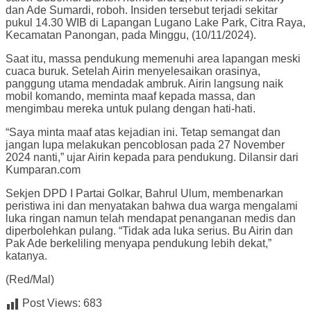
dan Ade Sumardi, roboh. Insiden tersebut terjadi sekitar
pukul 14.30 WIB di Lapangan Lugano Lake Park, Citra Raya,
Kecamatan Panongan, pada Minggu, (10/11/2024).
Saat itu, massa pendukung memenuhi area lapangan meski
cuaca buruk. Setelah Airin menyelesaikan orasinya,
panggung utama mendadak ambruk. Airin langsung naik
mobil komando, meminta maaf kepada massa, dan
mengimbau mereka untuk pulang dengan hati-hati.
“Saya minta maaf atas kejadian ini. Tetap semangat dan
jangan lupa melakukan pencoblosan pada 27 November
2024 nanti,” ujar Airin kepada para pendukung. Dilansir dari
Kumparan.com
Sekjen DPD I Partai Golkar, Bahrul Ulum, membenarkan
peristiwa ini dan menyatakan bahwa dua warga mengalami
luka ringan namun telah mendapat penanganan medis dan
diperbolehkan pulang. “Tidak ada luka serius. Bu Airin dan
Pak Ade berkeliling menyapa pendukung lebih dekat,”
katanya.
(Red/Mal)
Post Views:
683