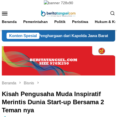
Loncat
ke
Menu
konten
Mobile
Beranda
Pemerintahan
Politik
Peristiwa
Hukum & Kri
r Diganjar Penghargaan dari Kapolda Jawa Barat
Konten Spesial
Final Pi
Beranda
Bisnis
Kisah Pengusaha Muda Inspiratif
Merintis Dunia Start-up Bersama 2
Teman nya