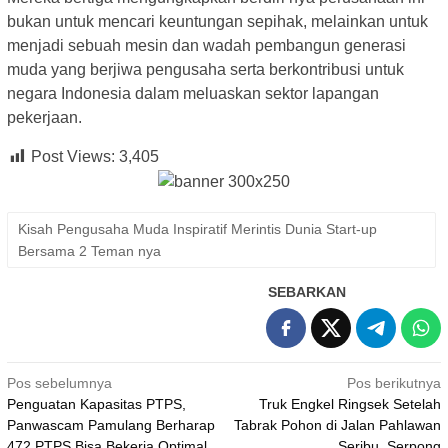
bukan untuk mencari keuntungan sepihak, melainkan untuk
menjadi sebuah mesin dan wadah pembangun generasi
muda yang berjiwa pengusaha serta berkontribusi untuk
negara Indonesia dalam meluaskan sektor lapangan
pekerjaan.
Post Views:
3,405
Kisah Pengusaha Muda Inspiratif Merintis Dunia Start-up
Bersama 2 Teman nya
SEBARKAN
Navigasi
Pos sebelumnya
Pos berikutnya
Penguatan Kapasitas PTPS,
Truk Engkel Ringsek Setelah
pos
Panwascam Pamulang Berharap
Tabrak Pohon di Jalan Pahlawan
472 PTPS Bisa Bekerja Optimal
Seribu, Serpong