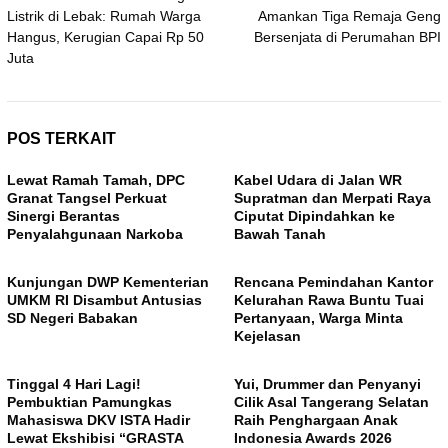
pos
Listrik di Lebak: Rumah Warga
Amankan Tiga Remaja Geng
Hangus, Kerugian Capai Rp 50
Bersenjata di Perumahan BPI
Juta
POS TERKAIT
Lewat Ramah Tamah, DPC
Kabel Udara di Jalan WR
Granat Tangsel Perkuat
Supratman dan Merpati Raya
Sinergi Berantas
Ciputat Dipindahkan ke
Penyalahgunaan Narkoba
Bawah Tanah
Kunjungan DWP Kementerian
Rencana Pemindahan Kantor
UMKM RI Disambut Antusias
Kelurahan Rawa Buntu Tuai
SD Negeri Babakan
Pertanyaan, Warga Minta
Kejelasan
Tinggal 4 Hari Lagi!
Yui, Drummer dan Penyanyi
Pembuktian Pamungkas
Cilik Asal Tangerang Selatan
Mahasiswa DKV ISTA Hadir
Raih Penghargaan Anak
Lewat Ekshibisi “GRASTA
Indonesia Awards 2026