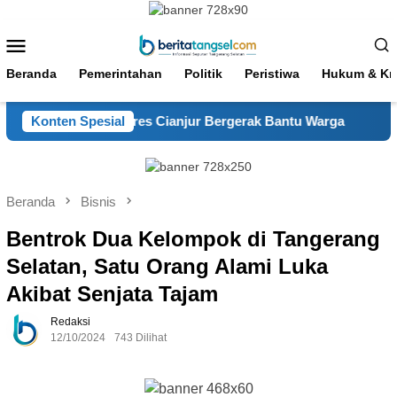
Loncat
ke
Menu
konten
Mobile
Beranda
Pemerintahan
Politik
Peristiwa
Hukum & Kri
, Satsamapta Polres Cianjur Bergerak Bantu Warga
Konten Spesial
Polr
Beranda
Bisnis
Bentrok Dua Kelompok di Tangerang
Selatan, Satu Orang Alami Luka
Akibat Senjata Tajam
Redaksi
12/10/2024
743 Dilihat