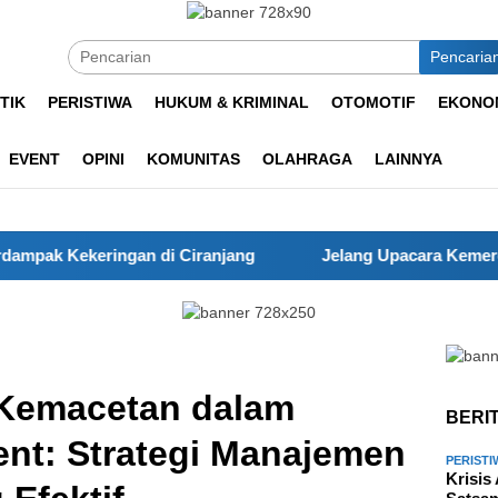
Pencaria
TIK
PERISTIWA
HUKUM & KRIMINAL
OTOMOTIF
EKONOM
EVENT
OPINI
KOMUNITAS
OLAHRAGA
LAINNYA
eringan di Ciranjang
Jelang Upacara Kemerdekaan, Kapo
 Kemacetan dalam
BERI
nt: Strategi Manajemen
PERISTI
Krisis