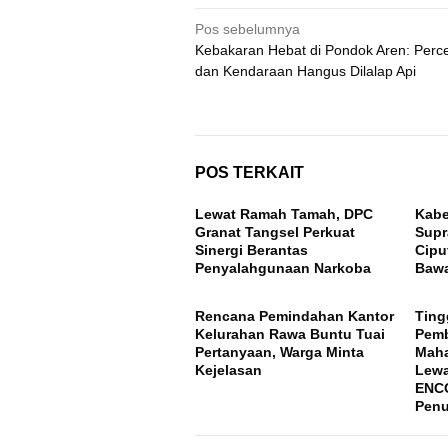
Navigasi
Pos sebelumnya
Kebakaran Hebat di Pondok Aren: Perc
pos
dan Kendaraan Hangus Dilalap Api
POS TERKAIT
Lewat Ramah Tamah, DPC
Kabe
Granat Tangsel Perkuat
Supr
Sinergi Berantas
Cipu
Penyalahgunaan Narkoba
Baw
Rencana Pemindahan Kantor
Ting
Kelurahan Rawa Buntu Tuai
Pem
Pertanyaan, Warga Minta
Maha
Kejelasan
Lewa
ENCO
Penu