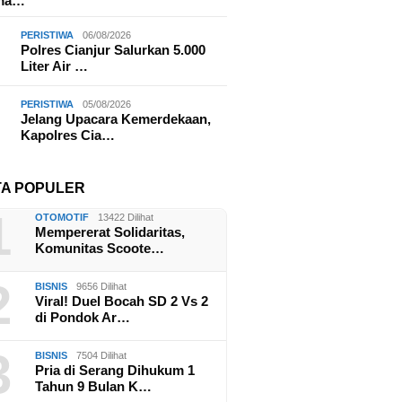
ama…
PERISTIWA
06/08/2026
Polres Cianjur Salurkan 5.000
Liter Air …
PERISTIWA
05/08/2026
Jelang Upacara Kemerdekaan,
Kapolres Cia…
TA POPULER
1
OTOMOTIF
13422 Dilihat
Mempererat Solidaritas,
Komunitas Scoote…
2
BISNIS
9656 Dilihat
Viral! Duel Bocah SD 2 Vs 2
di Pondok Ar…
3
BISNIS
7504 Dilihat
Pria di Serang Dihukum 1
Tahun 9 Bulan K…