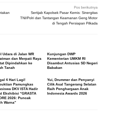
Pos berikutnya
etakan
Sertijab Kapolsek Pasar Kemis: Sinergitas
TNI/Polri dan Tantangan Keamanan Geng Motor
di Tengah Persiapan Pilkada
l Udara di Jalan WR
Kunjungan DWP
atman dan Merpati Raya
Kementerian UMKM RI
tat Dipindahkan ke
Disambut Antusias SD Negeri
ah Tanah
Babakan
gal 4 Hari Lagi!
Yui, Drummer dan Penyanyi
buktian Pamungkas
Cilik Asal Tangerang Selatan
siswa DKV ISTA Hadir
Raih Penghargaan Anak
t Ekshibisi “GRASTA
Indonesia Awards 2026
RE 2026: Puncak
h Warna”