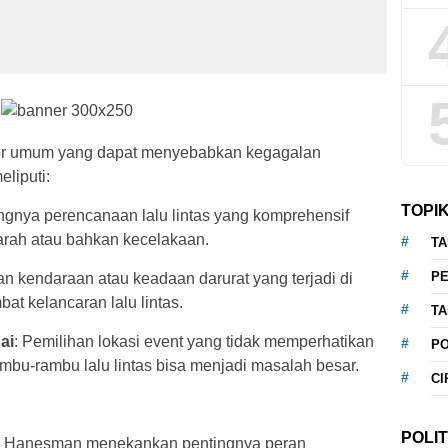
or umum yang dapat menyebabkan kegagalan
liputi:
TOPI
ngnya perencanaan lalu lintas yang komprehensif
rah atau bahkan kecelakaan.
T
P
an kendaraan atau keadaan darurat yang terjadi di
at kelancaran lalu lintas.
T
ai
: Pemilihan lokasi event yang tidak memperhatikan
P
ambu-rambu lalu lintas bisa menjadi masalah besar.
CI
POLIT
ut, Hanesman menekankan pentingnya peran