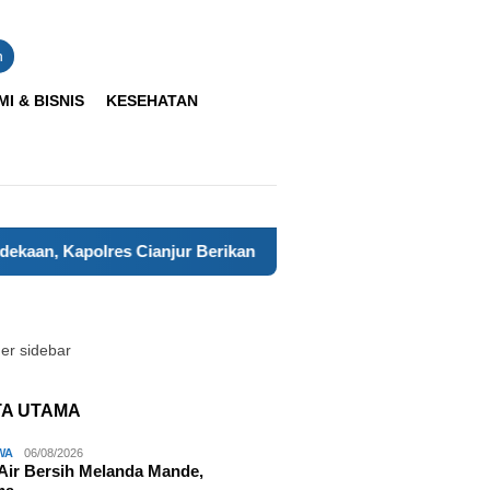
n
I & BISNIS
KESEHATAN
lres Cianjur Berikan Dukungan Penuh kepada Tim Paskibraka 
TA UTAMA
WA
06/08/2026
 Air Bersih Melanda Mande,