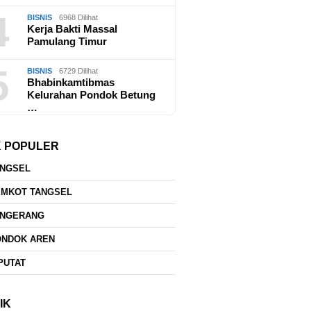
4
BISNIS
6968 Dilihat
Kerja Bakti Massal
Pamulang Timur
5
BISNIS
6729 Dilihat
Bhabinkamtibmas
Kelurahan Pondok Betung
…
K POPULER
ANGSEL
EMKOT TANGSEL
ANGERANG
ONDOK AREN
PUTAT
IK