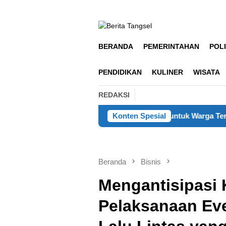
Loncat
ke
konten
BERANDA
PEMERINTAHAN
POLI
PENDIDIKAN
KULINER
WISATA
REDAKSI
anjur Salurkan 5.000 Liter Air Bersih untuk Warga Terdampak Kek
Konten Spesial
Beranda
Bisnis
Mengantisipasi
Pelaksanaan Eve