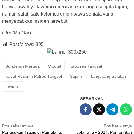
bahwa awalnya tawuran direncanakan tanpa senjata tajam,
namun salah satu kelompok membawa senjata yang
menyebabkan insiden tersebut.
(Red/Mal/Jar)
Post Views:
895
Bunderan Maruga
Ciputat
Kapolres Tangsel
Kasat Reskrim Polres Tangsel
Sajam
Tangerang Selatan
tawuran
SEBARKAN
Navigasi
Pos sebelumnya
Pos berikutnya
Penusukan Tragis di Pamulang:
Jelang ISF 2024, Pemerintah