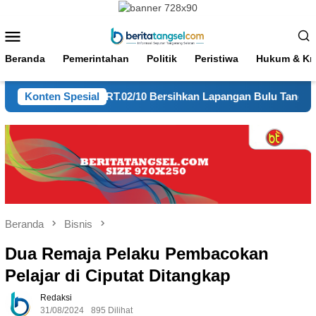
Loncat
ke
Menu
konten
Mobile
Beranda
Pemerintahan
Politik
Peristiwa
Hukum & Kri
rumnas 2 RT.02/10 Bersihkan Lapangan Bulu Tangkis
Konten Spesial
P
Beranda
Bisnis
Dua Remaja Pelaku Pembacokan
Pelajar di Ciputat Ditangkap
Redaksi
31/08/2024
895 Dilihat