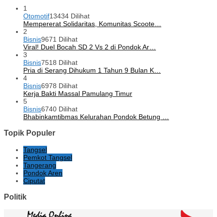
1
Otomotif
13434 Dilihat
Mempererat Solidaritas, Komunitas Scoote…
2
Bisnis
9671 Dilihat
Viral! Duel Bocah SD 2 Vs 2 di Pondok Ar…
3
Bisnis
7518 Dilihat
Pria di Serang Dihukum 1 Tahun 9 Bulan K…
4
Bisnis
6978 Dilihat
Kerja Bakti Massal Pamulang Timur
5
Bisnis
6740 Dilihat
Bhabinkamtibmas Kelurahan Pondok Betung …
Topik Populer
Tangsel
Pemkot Tangsel
Tangerang
Pondok Aren
Ciputat
Politik