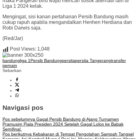
maka Pangeran Biru wajib mencari sosok alternatif lain di
Liga 1 2024 kelak.
Mengingat, sisi kanan pertahanan Persib Bandung masih
cukup rapuh apabila mengandalkan Henhen Herdiana dan
Robi Darwis saja.
(Red/Jar)
Post Views:
1,048
bandung
liga 1
Persib Bandung
persita
persita Tangerang
transfer
pemain
Sebarkan
Navigasi pos
Pos sebelumnya
Gagal Persib Bandung di Ajang Turnamen
Pramusim Piala Presiden 2024 Setelah Gagal Lolos ke Babak
Semifinal.
Pos berikutnya
Kebakaran di Tempat Pengolahan Sampah Tangsel
Kemarin: Api Kembali Muncul Pagi Ini, Memicu Kekhawatiran Warga