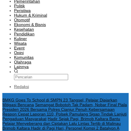
Pemerintahan
Politik
Peristiwa
Hukum & Kriminal
Otomotif
Ekonomi & Bisnis
Kesehatan
Pendidikan
Kuliner
Wisata
Event
Opini
Komunitas
Olahraga
Lainnya
Redaksi
Konten Spesial
BMKG Goes To School di SMPN 23 Tangsel, Pelajar Diajarkan
Mitigasi Bencana
Semangat Bobotoh Tak Padam, Nobar Final Piala
Presiden 2026 Bersama Polres Cianjur Penuh Kebersamaan
Respon Cepat Laporan 110, Polsek Pamulang Sigap Tindak Lanjuti
Pengaduan Masyarakat
Hadir Sejak Pagi, Brimob Kaltara Bantu
Pelajar Menyeberang dan Ciptakan Lalu Lintas Tertib di Malinau
Brimob Kaltara Hadir di Pagi Hari, Personel Kompi 2 Batalyon A