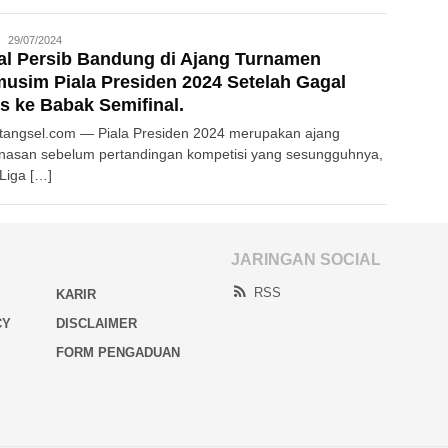
Redaksi
29/07/2024
l Persib Bandung di Ajang Turnamen
usim Piala Presiden 2024 Setelah Gagal
s ke Babak Semifinal.
atangsel.com — Piala Presiden 2024 merupakan ajang
asan sebelum pertandingan kompetisi yang sesungguhnya,
 Liga […]
JARINGAN SOCIAL
RSS
KARIR
CY
DISCLAIMER
FORM PENGADUAN