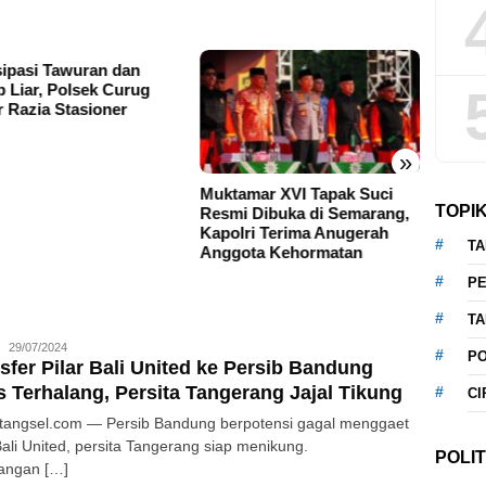
sipasi Tawuran dan
Cipta
p Liar, Polsek Curug
Kelapa
r Razia Stasioner
Imbau
Hari
»
Muktamar XVI Tapak Suci
TOPI
Resmi Dibuka di Semarang,
Kapolri Terima Anugerah
T
Anggota Kehormatan
P
T
Redaksi
29/07/2024
P
sfer Pilar Bali United ke Persib Bandung
 Terhalang, Persita Tangerang Jajal Tikung
CI
atangsel.com — Persib Bandung berpotensi gagal menggaet
Bali United, persita Tangerang siap menikung.
POLIT
angan […]