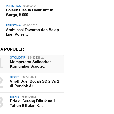
PERISTIWA
08/08/2026
Polsek Cisauk Hadir untuk
Warga, 5.000 L…
PERISTIWA
08/08/2026
Antisipasi Tawuran dan Balap
Liar, Polse…
TA POPULER
1
OTOMOTIF
13449 Dilihat
Mempererat Solidaritas,
Komunitas Scoote…
2
BISNIS
9695 Dilihat
Viral! Duel Bocah SD 2 Vs 2
di Pondok Ar…
3
BISNIS
7536 Dilihat
Pria di Serang Dihukum 1
Tahun 9 Bulan K…