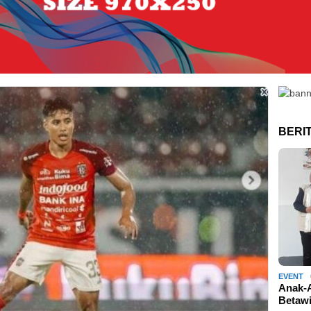
BERI
EVENT
Anak-
Betaw