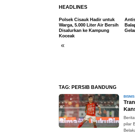
HEADLINES
Polsek Cisauk Hadir untuk
Anti
Warga, 5.000 Liter Air Bersih
Bala
Disalurkan ke Kampung
Gela
Koceak
«
ak-Anak ABK Tampilkan
nong Betawi, Wujudkan
erasi dan Cinta Budaya
ak Dini di Tangsel
TAG:
PERSIB BANDUNG
BISNIS
Tran
Kans
Berit
pilar 
Belak