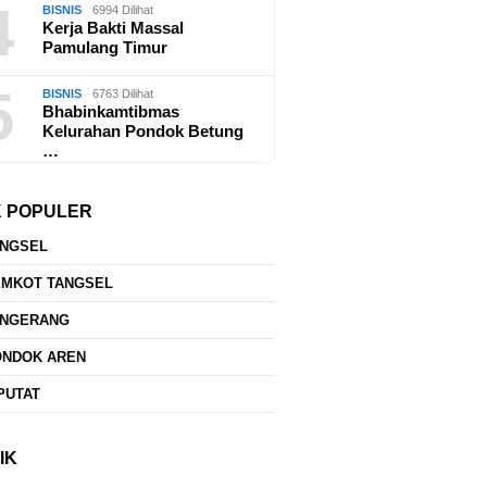
4
BISNIS
6994 Dilihat
Kerja Bakti Massal
Pamulang Timur
kan Rasa Aman, Polsek
Polsek 
 Dua Gelar Razia dan
Warga, 5
5
BISNIS
6763 Dilihat
an Kamtibmas Malam
Disalur
Bhabinkamtibmas
Koceak
Kelurahan Pondok Betung
…
Anak-Anak ABK Tampilkan
K POPULER
Lenong Betawi, Wujudkan
Literasi dan Cinta Budaya
ANGSEL
Sejak Dini di Tangsel
EMKOT TANGSEL
ANGERANG
ONDOK AREN
PUTAT
IK