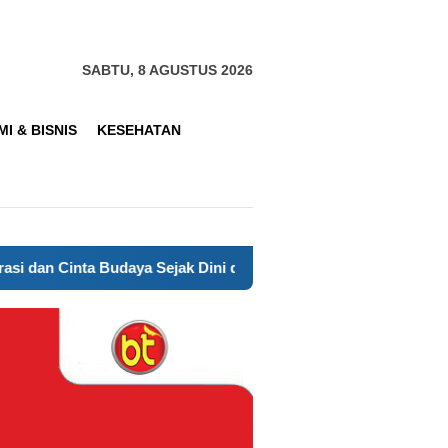
SABTU, 8 AGUSTUS 2026
I & BISNIS
KESEHATAN
a Budaya Sejak Dini di Tangsel
Polsek Cisauk Hadir unt