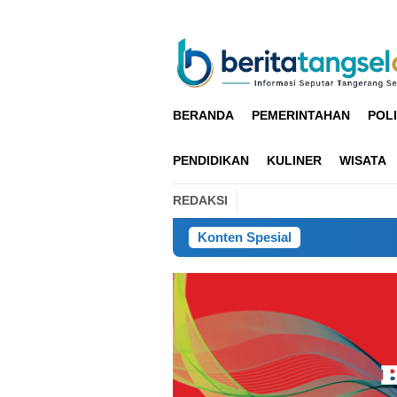
Loncat
ke
konten
BERANDA
PEMERINTAHAN
POLI
PENDIDIKAN
KULINER
WISATA
REDAKSI
Konten Spesial
Anak-