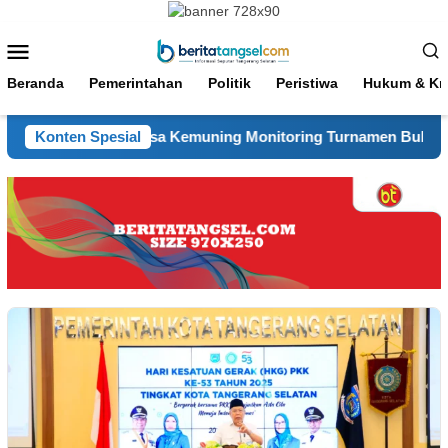
Loncat
ke
Menu
konten
Mobile
Beranda
Pemerintahan
Politik
Peristiwa
Hukum & Kri
inkamtibmas Desa Kemuning Monitoring Turnamen Bulu Tangkis
Konten Spesial