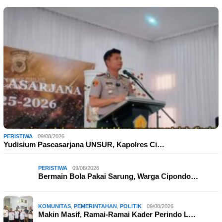
PERISTIWA
09/08/2026
Yudisium Pascasarjana UNSUR, Kapolres Ci…
PERISTIWA
09/08/2026
Bermain Bola Pakai Sarung, Warga Cipondo…
KOMUNITAS
,
PEMERINTAHAN
,
POLITIK
09/08/2026
Makin Masif, Ramai-Ramai Kader Perindo L…