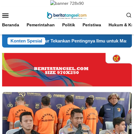
Loncat
ke
Menu
konten
Mobile
Beranda
Pemerintahan
Politik
Peristiwa
Hukum & Kri
apolres Cianjur Tekankan Pentingnya Ilmu untuk Masyarakat 
Konten Spesial