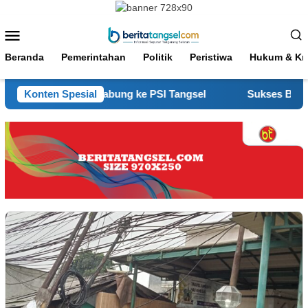
Loncat
ke
Menu
konten
Mobile
Beranda
Pemerintahan
Politik
Peristiwa
Hukum & Kri
 Perindo Bergabung ke PSI Tangsel
Konten Spesial
Sukses Besar! “GR