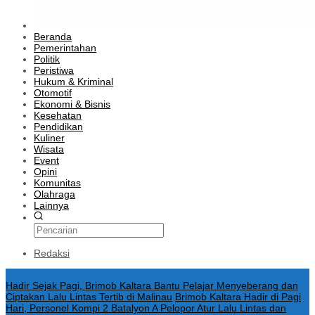
Beranda
Pemerintahan
Politik
Peristiwa
Hukum & Kriminal
Otomotif
Ekonomi & Bisnis
Kesehatan
Pendidikan
Kuliner
Wisata
Event
Opini
Komunitas
Olahraga
Lainnya
Redaksi
Konten Spesial
Hadir Sejak Pagi, Brimob Kaltara Bantu Pelajar Menyeberang dan
Ciptakan Lalu Lintas Tertib di Malinau
Brimob Kaltara Hadir di Pagi
Hari, Personel Kompi 2 Batalyon A Pelopor Atur Lalu Lintas dan