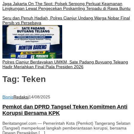
Jaga Jakarta On The Spot: Polsek Serpong Perkuat Keamanan
Lingkungan Lewat Pengecekan Poskamling Terpadu di Rawa Buntu
Seru dan Penuh Hadiah, Polres Cianjur Undang Warga Nobar Final
Persib vs Persebaya
Polres Cianjur Berdayakan UMKM, Sate Padang Buyuang Teleang
Hadir Meriahkan Final Piala Presiden 2026
Tag:
Teken
Bisnis
Redaksi
14/08/2025
Pemkot dan DPRD Tangsel Teken Komitmen Anti
Korupsi Bersama KPK
Beritatangsel.com — Pemerintah Kota (Pemkot) Tangerang Selatan
(Tangsel) memperkuat langkah pemberantasan korupsi, bersama
Dewan Perwakilan […]