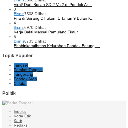
Bisnis
9660 Dilihat
Viral! Duel Bocah SD 2 Vs 2 di Pondok Ar…
3
Bisnis
7508 Dilihat
Pria di Serang Dihukum 1 Tahun 9 Bulan K…
4
Bisnis
6970 Dilihat
Kerja Bakti Massal Pamulang Timur
5
Bisnis
6733 Dilihat
Bhabinkamtibmas Kelurahan Pondok Betung …
Topik Populer
Tangsel
Pemkot Tangsel
Tangerang
Pondok Aren
Ciputat
Politik
Indeks
Kode Etik
Karir
Redaksi