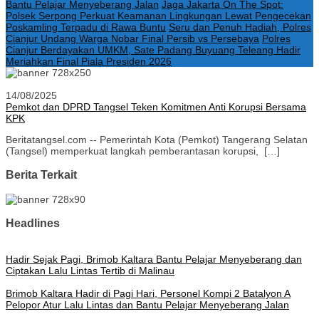
Bantu Pelajar Menyeberang Jalan
Jaga Jakarta On The Spot:
Polsek Serpong Perkuat Keamanan Lingkungan Lewat Pengecekan
Poskamling Terpadu di Rawa Buntu
Seru dan Penuh Hadiah, Polres
Cianjur Undang Warga Nobar Final Persib vs Persebaya
Polres
Cianjur Berdayakan UMKM, Sate Padang Buyuang Teleang Hadir
Meriahkan Final Piala Presiden 2026
14/08/2025
Pemkot dan DPRD Tangsel Teken Komitmen Anti Korupsi Bersama
KPK
Beritatangsel.com -- Pemerintah Kota (Pemkot) Tangerang Selatan
(Tangsel) memperkuat langkah pemberantasan korupsi, […]
Berita Terkait
Headlines
Hadir Sejak Pagi, Brimob Kaltara Bantu Pelajar Menyeberang dan
Ciptakan Lalu Lintas Tertib di Malinau
Brimob Kaltara Hadir di Pagi Hari, Personel Kompi 2 Batalyon A
Pelopor Atur Lalu Lintas dan Bantu Pelajar Menyeberang Jalan