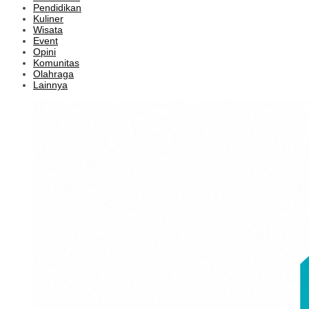
Pendidikan
Kuliner
Wisata
Event
Opini
Komunitas
Olahraga
Lainnya