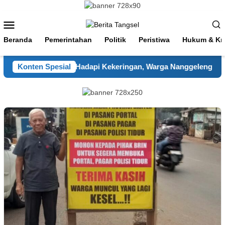
Loncat
ke
Menu
konten
Mobile
Beranda
Pemerintahan
Politik
Peristiwa
Hukum & Kri
at Polres Cianjur Hadapi Kekeringan, Warga Nanggeleng Dapat
Konten Spesial