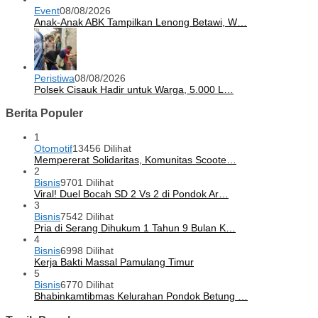
Event
08/08/2026
Anak-Anak ABK Tampilkan Lenong Betawi, W…
Peristiwa
08/08/2026
Polsek Cisauk Hadir untuk Warga, 5.000 L…
Berita Populer
1
Otomotif
13456 Dilihat
Mempererat Solidaritas, Komunitas Scoote…
2
Bisnis
9701 Dilihat
Viral! Duel Bocah SD 2 Vs 2 di Pondok Ar…
3
Bisnis
7542 Dilihat
Pria di Serang Dihukum 1 Tahun 9 Bulan K…
4
Bisnis
6998 Dilihat
Kerja Bakti Massal Pamulang Timur
5
Bisnis
6770 Dilihat
Bhabinkamtibmas Kelurahan Pondok Betung …