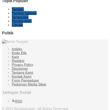
Topik Populer
Tangsel
Pemkot Tangsel
Tangerang
Pondok Aren
Ciputat
Politik
Indeks
Kode Etik
Karir
Redaksi
Privacy Policy
Disclaimer
Tentang Kami
Kontak Kami
Form Pengaduan
Pedoman Media Siber
Jaringan Social
RSS
© 2015 Beritatangsel - All Rights Reserved.