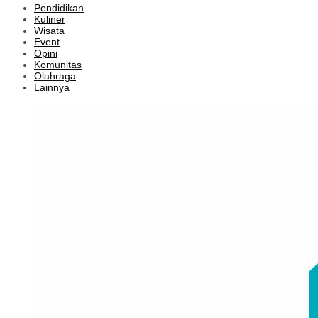
Pendidikan
Kuliner
Wisata
Event
Opini
Komunitas
Olahraga
Lainnya