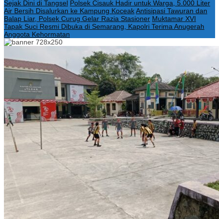
Sejak Dini di Tangsel
Polsek Cisauk Hadir untuk Warga, 5.000 Liter
Air Bersih Disalurkan ke Kampung Koceak
Antisipasi Tawuran dan
Balap Liar, Polsek Curug Gelar Razia Stasioner
Muktamar XVI
Tapak Suci Resmi Dibuka di Semarang, Kapolri Terima Anugerah
Anggota Kehormatan