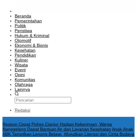
Beranda
Pemerintahan
Politik
Peristiwa
Hukum & Kriminal
Otomotif
Ekonomi & Bisnis
Kesehatan
Pendidikan
Kuliner
Wisata
Event
Opini
Komunitas
Olahraga
Lainnya
Redaksi
Konten Spesial
Respon Cepat Polres Cianjur Hadapi Kekeringan, Warga
Nanggeleng Dapat Bantuan Air dan Layanan Kesehatan
Anak-Anak
ABK Tampilkan Lenong Betawi, Wujudkan Literasi dan Cinta Budaya