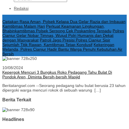
Redaksi
Konten Spesial
Ciptakan Rasa Aman, Polsek Kelapa Dua Gelar Razia dan Imbauan
Kamtibmas Malam Hari
Perkuat Keamanan Lingkungan,
Bhabinkamtibmas Polsek Serpong Cek Poskamling Terpadu
Polres
Cianjur Gelar Nobar Timnas, Wujud Polri Humanis dan Dekat
dengan Masyarakat
Patroli Jago Presisi Polres Cianjur Sisir
Sejumlah Titik Rawan, Kamtibmas Tetap Kondusif
Kekeringan
Melanda, Polres Cianjur Hadir Bantu Warga Penuhi Kebutuhan Air
Bersih
10/08/2024
Kepergok Mencuri 3 Bungkus Roko Pedagang Tahu Bulat Di
Pondok Aren, Diminta Bersih-bersih Masjid
Beritatangsel.com --Seorang pedagang tahu bulat berusia 23 tahun
dipergoki warga mencuri rokok di sebuah warung […]
Berita Terkait
Headlines