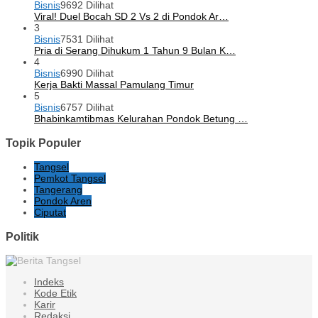
Bisnis
9692 Dilihat
Viral! Duel Bocah SD 2 Vs 2 di Pondok Ar…
3
Bisnis
7531 Dilihat
Pria di Serang Dihukum 1 Tahun 9 Bulan K…
4
Bisnis
6990 Dilihat
Kerja Bakti Massal Pamulang Timur
5
Bisnis
6757 Dilihat
Bhabinkamtibmas Kelurahan Pondok Betung …
Topik Populer
Tangsel
Pemkot Tangsel
Tangerang
Pondok Aren
Ciputat
Politik
Indeks
Kode Etik
Karir
Redaksi