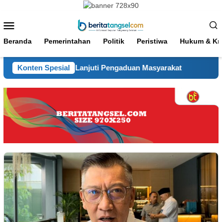
Loncat
ke
Menu
konten
Mobile
Beranda
Pemerintahan
Politik
Peristiwa
Hukum & Kri
g Sigap Tindak Lanjuti Pengaduan Masyarakat
Konten Spesial
Hadir Se