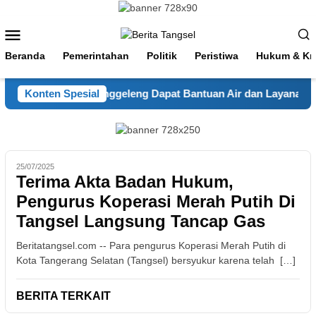
Loncat
ke
Menu
konten
Mobile
Beranda
Pemerintahan
Politik
Peristiwa
Hukum & Kri
keringan, Warga Nanggeleng Dapat Bantuan Air dan Layanan Ke
Konten Spesial
25/07/2025
Terima Akta Badan Hukum,
Pengurus Koperasi Merah Putih Di
Tangsel Langsung Tancap Gas
Beritatangsel.com -- Para pengurus Koperasi Merah Putih di
Kota Tangerang Selatan (Tangsel) bersyukur karena telah […]
BERITA TERKAIT