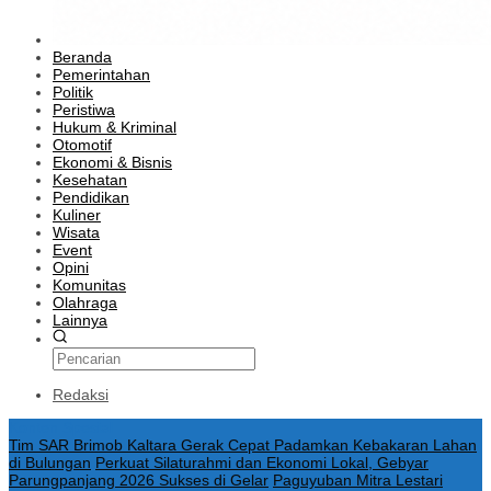
Beranda
Pemerintahan
Politik
Peristiwa
Hukum & Kriminal
Otomotif
Ekonomi & Bisnis
Kesehatan
Pendidikan
Kuliner
Wisata
Event
Opini
Komunitas
Olahraga
Lainnya
Redaksi
Konten Spesial
Tim SAR Brimob Kaltara Gerak Cepat Padamkan Kebakaran Lahan
di Bulungan
Perkuat Silaturahmi dan Ekonomi Lokal, Gebyar
Parungpanjang 2026 Sukses di Gelar
Paguyuban Mitra Lestari