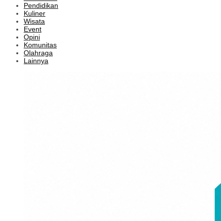
Pendidikan
Kuliner
Wisata
Event
Opini
Komunitas
Olahraga
Lainnya