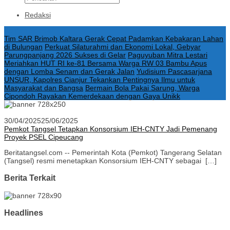
Redaksi
Konten Spesial
Tim SAR Brimob Kaltara Gerak Cepat Padamkan Kebakaran Lahan
di Bulungan
Perkuat Silaturahmi dan Ekonomi Lokal, Gebyar
Parungpanjang 2026 Sukses di Gelar
Paguyuban Mitra Lestari
Meriahkan HUT RI ke-81 Bersama Warga RW 03 Bambu Apus
dengan Lomba Senam dan Gerak Jalan
Yudisium Pascasarjana
UNSUR, Kapolres Cianjur Tekankan Pentingnya Ilmu untuk
Masyarakat dan Bangsa
Bermain Bola Pakai Sarung, Warga
Cipondoh Rayakan Kemerdekaan dengan Gaya Unikk
30/04/2025
25/06/2025
Pemkot Tangsel Tetapkan Konsorsium IEH-CNTY Jadi Pemenang
Proyek PSEL Cipeucang
Beritatangsel.com -- Pemerintah Kota (Pemkot) Tangerang Selatan
(Tangsel) resmi menetapkan Konsorsium IEH-CNTY sebagai […]
Berita Terkait
Headlines