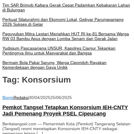
Tim SAR Brimob Kaltara Gerak Cepat Padamkan Kebakaran Lahan
di Bulungan
Perkuat Silaturahmi dan Ekonomi Lokal, Gebyar Parungpanjang
2026 Sukses di Gelar
Paguyuban Mitra Lestari Meriahkan HUT RI ke-81 Bersama Warga
RW 03 Bambu Apus dengan Lomba Senam dan Gerak Jalan
Yudisium Pascasarjana UNSUR, Kapolres Cianjur Tekankan
Pentingnya Ilmu untuk Masyarakat dan Bangsa
Bermain Bola Pakai Sarung, Warga Cipondoh Rayakan
Kemerdekaan dengan Gaya Unikk
Tag:
Konsorsium
Bisnis
Redaksi
30/04/2025
25/06/2025
Pemkot Tangsel Tetapkan Konsorsium IEH-CNTY
Jadi Pemenang Proyek PSEL Cipeucang
Beritatangsel.com — Pemerintah Kota (Pemkot) Tangerang Selatan
(Tangsel) resmi menetapkan Konsorsium IEH-CNTY sebagai
pemenang lelang […]