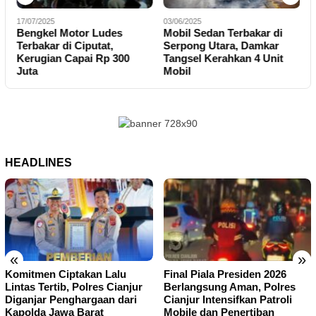
17/07/2025
03/06/2025
1
Bengkel Motor Ludes
Mobil Sedan Terbakar di
S
Terbakar di Ciputat,
Serpong Utara, Damkar
M
Kerugian Capai Rp 300
Tangsel Kerahkan 4 Unit
X
Juta
Mobil
HEADLINES
«
»
Komitmen Ciptakan Lalu
Final Piala Presiden 2026
Lintas Tertib, Polres Cianjur
Berlangsung Aman, Polres
Diganjar Penghargaan dari
Cianjur Intensifkan Patroli
Kapolda Jawa Barat
Mobile dan Penertiban