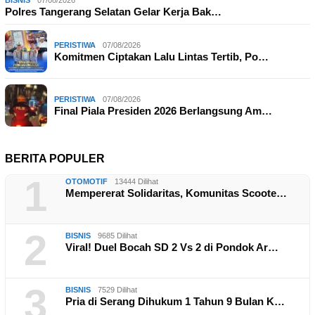
BISNIS
07/08/2026
Polres Tangerang Selatan Gelar Kerja Bak…
PERISTIWA
07/08/2026
Komitmen Ciptakan Lalu Lintas Tertib, Po…
PERISTIWA
07/08/2026
Final Piala Presiden 2026 Berlangsung Am…
BERITA POPULER
1
OTOMOTIF
13444 Dilihat
Mempererat Solidaritas, Komunitas Scoote…
2
BISNIS
9685 Dilihat
Viral! Duel Bocah SD 2 Vs 2 di Pondok Ar…
3
BISNIS
7529 Dilihat
Pria di Serang Dihukum 1 Tahun 9 Bulan K…