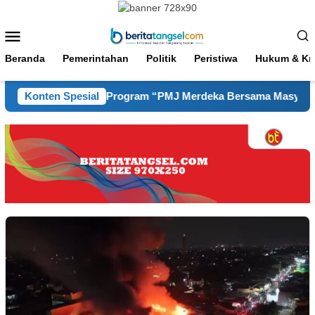
Loncat
ke
Menu
konten
Mobile
Beranda
Pemerintahan
Politik
Peristiwa
Hukum & Kri
ngkungan dalam Program “PMJ Merdeka Bersama Masyarakat 2026
Konten Spesial