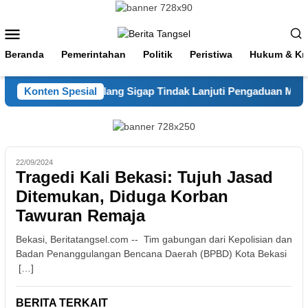
Loncat
ke
Menu
konten
Mobile
Beranda
Pemerintahan
Politik
Peristiwa
Hukum & Kri
 110, Polsek Pamulang Sigap Tindak Lanjuti Pengaduan Masyar
Konten Spesial
22/09/2024
Tragedi Kali Bekasi: Tujuh Jasad
Ditemukan, Diduga Korban
Tawuran Remaja
Bekasi, Beritatangsel.com -- Tim gabungan dari Kepolisian dan
Badan Penanggulangan Bencana Daerah (BPBD) Kota Bekasi
[…]
BERITA TERKAIT