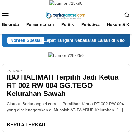
Loncat
ke
Menu
konten
Mobile
Beranda
Pemerintahan
Politik
Peristiwa
Hukum & Kri
a Kaltara Respons Cepat Tangani Kebakaran Lahan di Kilometer
Konten Spesial
23/11/2025
IBU HALIMAH Terpilih Jadi Ketua
RT 002 RW 004 GG.TEGO
Kelurahan Sawah
Ciputat. Beritatangsel.com — Pemilihan Ketua RT 002 RW 004
yang diselenggarakan di.Musolah AT-TA'ARUF Kelurahan […]
BERITA TERKAIT