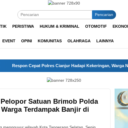
Pencarian
TIK
PERISTIWA
HUKUM & KRIMINAL
OTOMOTIF
EKONOM
EVENT
OPINI
KOMUNITAS
OLAHRAGA
LAINNYA
espon Cepat Polres Cianjur Hadapi Kekeringan, Warga Nanggel
 Pelopor Satuan Brimob Polda
 Warga Terdampak Banjir di
ng mengguyur wilayah Kota Tangerang Selatan, Senin