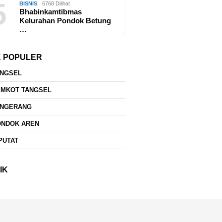
5
BISNIS
6768 Dilihat
Bhabinkamtibmas
Kelurahan Pondok Betung
…
K POPULER
ANGSEL
EMKOT TANGSEL
ANGERANG
ONDOK AREN
PUTAT
IK