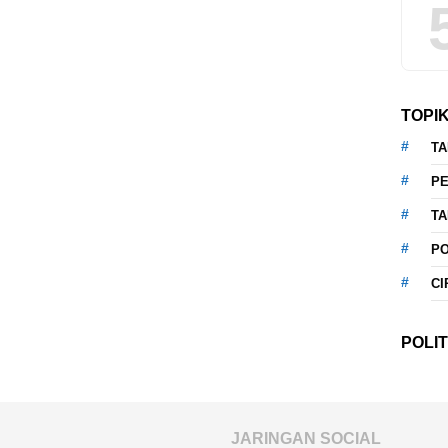
TOPI
T
P
T
P
CI
POLIT
JARINGAN SOCIAL