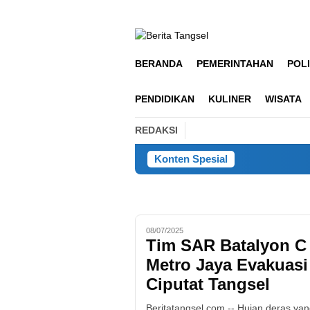
Loncat
ke
konten
BERANDA
PEMERINTAHAN
POLI
PENDIDIKAN
KULINER
WISATA
REDAKSI
Konten Spesial
R
08/07/2025
Tim SAR Batalyon C
Metro Jaya Evakuasi
Ciputat Tangsel
Beritatangsel.com -- Hujan deras ya