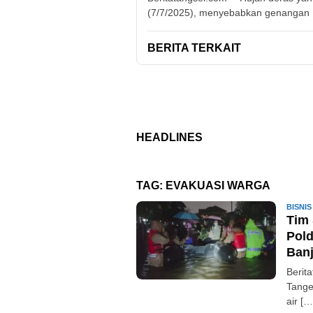
(7/7/2025), menyebabkan genangan
BERITA TERKAIT
HEADLINES
TAG:
EVAKUASI WARGA
BISNIS
Tim 
Pol
Banj
Berit
Tange
air […