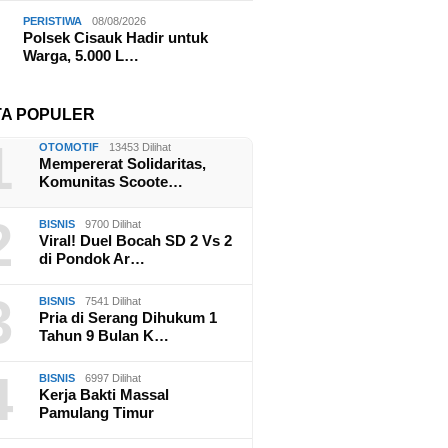
PERISTIWA
08/08/2026
Polsek Cisauk Hadir untuk
Warga, 5.000 L…
TA POPULER
1
OTOMOTIF
13453 Dilihat
Mempererat Solidaritas,
Komunitas Scoote…
2
BISNIS
9700 Dilihat
Viral! Duel Bocah SD 2 Vs 2
di Pondok Ar…
3
BISNIS
7541 Dilihat
Pria di Serang Dihukum 1
Tahun 9 Bulan K…
4
BISNIS
6997 Dilihat
Kerja Bakti Massal
Pamulang Timur