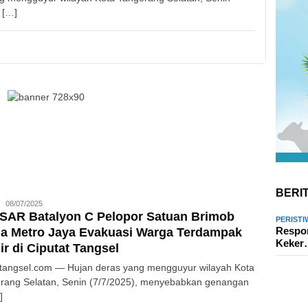
 […]
BERI
Redaksi
08/07/2025
SAR Batalyon C Pelopor Satuan Brimob
PERISTI
Respon
da Metro Jaya Evakuasi Warga Terdampak
Keke
ir di Ciputat Tangsel
atangsel.com — Hujan deras yang mengguyur wilayah Kota
rang Selatan, Senin (7/7/2025), menyebabkan genangan
]