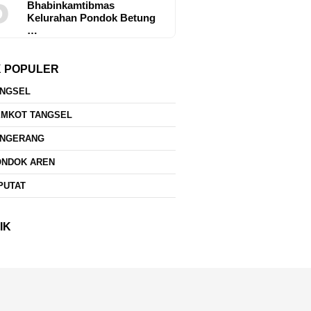
5
Bhabinkamtibmas
Kelurahan Pondok Betung
…
K POPULER
ANGSEL
EMKOT TANGSEL
ANGERANG
ONDOK AREN
PUTAT
IK