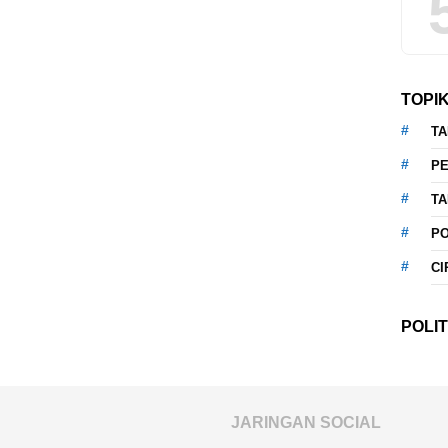
TOPI
T
P
T
P
CI
POLIT
JARINGAN SOCIAL