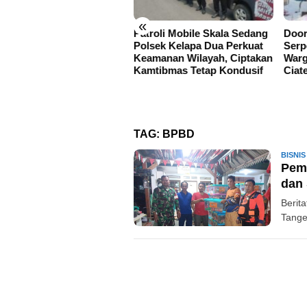
«
sek Kelapa Dua Berikan
Patroli Mobile Skala Sedang
Door
kasi Pelajar, Cegah
Polsek Kelapa Dua Perkuat
Serp
wuran dan
Keamanan Wilayah, Ciptakan
Warg
nyalahgunaan Narkoba
Kamtibmas Tetap Kondusif
Ciat
ak Dini
TAG:
BPBD
BISNIS
Pemk
dan 
Berit
Tange