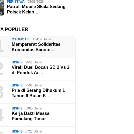
PERISTIWA
05/08/2026
Patroli Mobile Skala Sedang
Polsek Kelap…
Polsek Kelapa Dua Berikan
Patroli
g Upacara
Edukasi Pelajar, Cegah
Polsek 
dekaan, Kapolres
Tawuran dan
Keamana
ur Berikan Dukungan
TA POPULER
Penyalahgunaan Narkoba
Kamtibm
 kepada Tim
Sejak Dini
braka Kabupaten
1
OTOMOTIF
13419 Dilihat
r
Mempererat Solidaritas,
Komunitas Scoote…
2
BISNIS
9651 Dilihat
Viral! Duel Bocah SD 2 Vs 2
di Pondok Ar…
3
BISNIS
7501 Dilihat
Pria di Serang Dihukum 1
Tahun 9 Bulan K…
4
BISNIS
6965 Dilihat
Kerja Bakti Massal
Pamulang Timur
BISNIS
6727 Dilihat