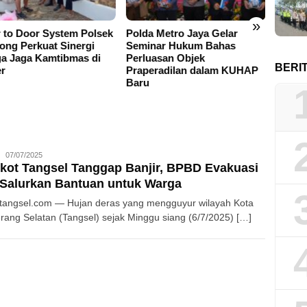
»
 to Door System Polsek
Polda Metro Jaya Gelar
Jelan
ong Perkuat Sinergi
Seminar Hukum Bahas
Kemer
a Jaga Kamtibmas di
Perluasan Objek
Cianj
BERI
er
Praperadilan dalam KUHAP
Penuh
Baru
Paski
Cianju
Redaksi
07/07/2025
ot Tangsel Tanggap Banjir, BPBD Evakuasi
Salurkan Bantuan untuk Warga
atangsel.com — Hujan deras yang mengguyur wilayah Kota
rang Selatan (Tangsel) sejak Minggu siang (6/7/2025) […]