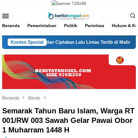
Loncat
ke
Menu
konten
Mobile
Beranda
Pemerintahan
Politik
Peristiwa
Hukum & Kri
nyeberang dan Ciptakan Lalu Lintas Tertib di Malinau
Konten Spesial
Bri
Beranda
Bisnis
Semarak Tahun Baru Islam, Warga RT
001/RW 003 Sawah Gelar Pawai Obor
1 Muharram 1448 H