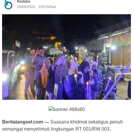
Redaksi
16/06/2026
339 Dilihat
Beritatangsel.com —
Suasana khidmat sekaligus penuh
semangat menyelimuti lingkungan RT 001/RW 003,