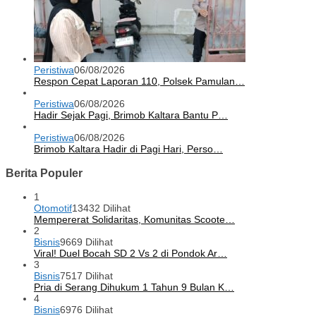
Peristiwa
06/08/2026
Respon Cepat Laporan 110, Polsek Pamulan…
Peristiwa
06/08/2026
Hadir Sejak Pagi, Brimob Kaltara Bantu P…
Peristiwa
06/08/2026
Brimob Kaltara Hadir di Pagi Hari, Perso…
Berita Populer
1
Otomotif
13432 Dilihat
Mempererat Solidaritas, Komunitas Scoote…
2
Bisnis
9669 Dilihat
Viral! Duel Bocah SD 2 Vs 2 di Pondok Ar…
3
Bisnis
7517 Dilihat
Pria di Serang Dihukum 1 Tahun 9 Bulan K…
4
Bisnis
6976 Dilihat