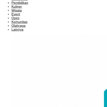
Pendidikan
Kuliner
Wisata
Event
Opini
Komunitas
Olahraga
Lainnya