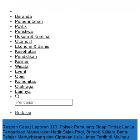
Beranda
Pemerintahan
Politik
Peristiwa
Hukum & Kriminal
Otomotif
Ekonomi & Bisnis
Kesehatan
Pendidikan
Kuliner
Wisata
Event
Opini
Komunitas
Olahraga
Lainnya
Redaksi
Konten Spesial
Respon Cepat Laporan 110, Polsek Pamulang Sigap Tindak Lanjuti
Pengaduan Masyarakat
Hadir Sejak Pagi, Brimob Kaltara Bantu
Pelajar Menyeberang dan Ciptakan Lalu Lintas Tertib di Malinau