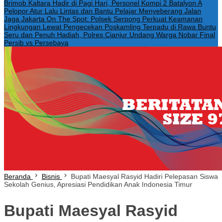
Brimob Kaltara Hadir di Pagi Hari, Personel Kompi 2 Batalyon A
Pelopor Atur Lalu Lintas dan Bantu Pelajar Menyeberang Jalan
Jaga Jakarta On The Spot: Polsek Serpong Perkuat Keamanan
Lingkungan Lewat Pengecekan Poskamling Terpadu di Rawa Buntu
Seru dan Penuh Hadiah, Polres Cianjur Undang Warga Nobar Final
Persib vs Persebaya
Beranda
Bisnis
Bupati Maesyal Rasyid Hadiri Pelepasan Siswa
Sekolah Genius, Apresiasi Pendidikan Anak Indonesia Timur
Bupati Maesyal Rasyid