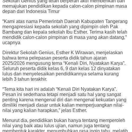
Sekolah Genius yang telah berperan aktif memberikan dan
memajukan pendidikan kepada calon-calon pimpinan masa
depan dari Indonesia Timur
“Kami atas nama Pemerintah Daerah Kabupaten Tangerang
mengapresiasi kepada sekolah yang dipimpin oleh Pak
Bambang dan kepala sekolah Ibu Esther. Terima kasih telah
mendidik calon-calon pimpinan di masa yang akan datang,”
ucapnya
Direktur Sekolah Genius, Esther K Wirawan, menjelaskan
bahwa tema pelepasan peserta didik tahun ajaran
2025/2026 mengusung tema “Kenali Diri, Nyatakan Karya”.
Seluruh peserta didik kelas 6, 9 dan kelas 12 dinyatakan
lulus dan menyelesaikan pendidikannya selama kurang
lebih 3 tahun terakhir.
“Tema kita hari ini adalah “Kenali Diri Nyatakan Karya”.
Pesan ini sederhana tetapi menjadi satu hal yang sangat
penting karena mengenal diri dan mengenal kekuatan yang
dimiliki menjadi dasar untuk kalian memperjuangkan nilai-
nilai yang kalian harapkan,” jelas Esther.
Menurut dia, pendidikan bukan hanya tentang memperoleh
nilai yang baik atau lulus ujian, namun juga tentang
membentuk karakter, menumbuhkan rasa ingin tahu, melatih