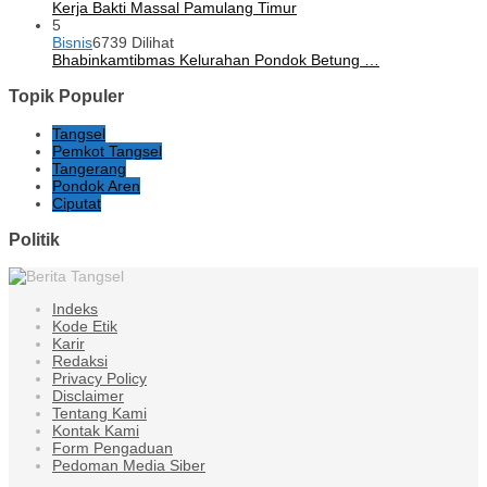
Kerja Bakti Massal Pamulang Timur
5
Bisnis
6739 Dilihat
Bhabinkamtibmas Kelurahan Pondok Betung …
Topik Populer
Tangsel
Pemkot Tangsel
Tangerang
Pondok Aren
Ciputat
Politik
Indeks
Kode Etik
Karir
Redaksi
Privacy Policy
Disclaimer
Tentang Kami
Kontak Kami
Form Pengaduan
Pedoman Media Siber