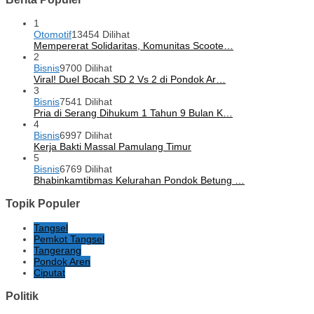
1
Otomotif
13454 Dilihat
Mempererat Solidaritas, Komunitas Scoote…
2
Bisnis
9700 Dilihat
Viral! Duel Bocah SD 2 Vs 2 di Pondok Ar…
3
Bisnis
7541 Dilihat
Pria di Serang Dihukum 1 Tahun 9 Bulan K…
4
Bisnis
6997 Dilihat
Kerja Bakti Massal Pamulang Timur
5
Bisnis
6769 Dilihat
Bhabinkamtibmas Kelurahan Pondok Betung …
Topik Populer
Tangsel
Pemkot Tangsel
Tangerang
Pondok Aren
Ciputat
Politik