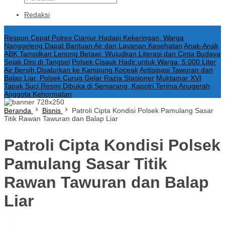
Redaksi
Konten Spesial
Respon Cepat Polres Cianjur Hadapi Kekeringan, Warga
Nanggeleng Dapat Bantuan Air dan Layanan Kesehatan
Anak-Anak
ABK Tampilkan Lenong Betawi, Wujudkan Literasi dan Cinta Budaya
Sejak Dini di Tangsel
Polsek Cisauk Hadir untuk Warga, 5.000 Liter
Air Bersih Disalurkan ke Kampung Koceak
Antisipasi Tawuran dan
Balap Liar, Polsek Curug Gelar Razia Stasioner
Muktamar XVI
Tapak Suci Resmi Dibuka di Semarang, Kapolri Terima Anugerah
Anggota Kehormatan
Beranda
Bisnis
Patroli Cipta Kondisi Polsek Pamulang Sasar
Titik Rawan Tawuran dan Balap Liar
Patroli Cipta Kondisi Polsek
Pamulang Sasar Titik
Rawan Tawuran dan Balap
Liar