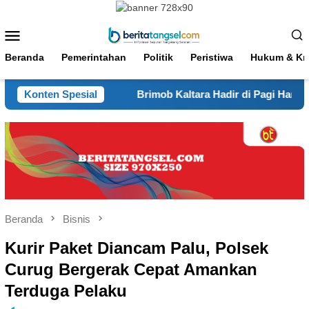
Loncat
ke
Menu
konten
Mobile
Beranda
Pemerintahan
Politik
Peristiwa
Hukum & Kri
i Malinau
Konten Spesial
Brimob Kaltara Hadir di Pagi Hari, Personel 
Beranda
Bisnis
Kurir Paket Diancam Palu, Polsek
Curug Bergerak Cepat Amankan
Terduga Pelaku