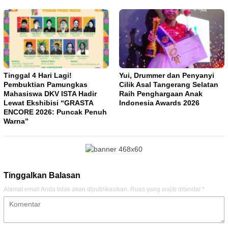
Tinggal 4 Hari Lagi!
Yui, Drummer dan Penyanyi
Pembuktian Pamungkas
Cilik Asal Tangerang Selatan
Mahasiswa DKV ISTA Hadir
Raih Penghargaan Anak
Lewat Ekshibisi “GRASTA
Indonesia Awards 2026
ENCORE 2026: Puncak Penuh
Warna”
Tinggalkan Balasan
Alamat email Anda tidak akan dipublikasikan.
Ruas yang wajib ditandai
*