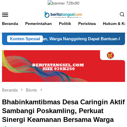
Loncat
ke
Menu
konten
Mobile
Beranda
Pemerintahan
Politik
Peristiwa
Hukum & Kri
pi Kekeringan, Warga Nanggeleng Dapat Bantuan Air dan Layan
Konten Spesial
Beranda
Bisnis
Bhabinkamtibmas Desa Caringin Aktif
Sambangi Poskamling, Perkuat
Sinergi Keamanan Bersama Warga