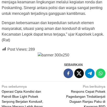
menjaga keamanan lingkungan melalui kegiatan ronda dan
Poskamling. Sinergi antara polisi dan warga sangat penting
untuk mencegah terjadinya gangguan kamtibmas.
Dengan kebersamaan dan kepedulian seluruh elemen
masyarakat, situasi yang aman dan kondusif di wilayah
Kecamatan Legok dapat terus terjaga,” ujar Kapolsek Legok.
(Rat)
Post Views:
289
SEBARKAN
Navigasi
Pos sebelumnya
Pos berikutnya
Operasi Cipta Kondisi dan
Respons Cepat Polsek
pos
Patroli Blue Light Polsek
Pagedangan Tindaklanjuti
Serpong Berjalan Kondusif,
Dugaan Ranjau Paku di
Warga Merasa Lebih Aman
Kawasan BSD