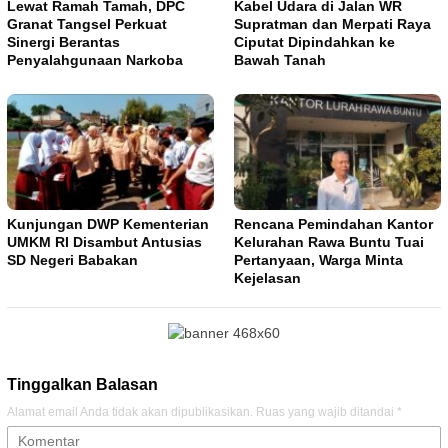
Lewat Ramah Tamah, DPC
Kabel Udara di Jalan WR
Granat Tangsel Perkuat
Supratman dan Merpati Raya
Sinergi Berantas
Ciputat Dipindahkan ke
Penyalahgunaan Narkoba
Bawah Tanah
Kunjungan DWP Kementerian
Rencana Pemindahan Kantor
UMKM RI Disambut Antusias
Kelurahan Rawa Buntu Tuai
SD Negeri Babakan
Pertanyaan, Warga Minta
Kejelasan
Tinggalkan Balasan
Alamat email Anda tidak akan dipublikasikan.
Ruas yang wajib ditandai
*