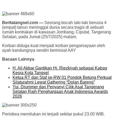
Beritatangsel.com —
Seorang bocah laki-laki berusia 4
(empat) tahun meninggal dunia secara tragis di sebuah
rumah kontrakan di kawasan Jombang, Ciputat, Tangerang
Selatan, pada Jumat (25/7/2025) malam.
Korban diduga kuat menjadi korban penganiayaan oleh
ayah kandungnya sendiri berinisial AAY
Bacaan Lainnya
H. Ali Akbar Gantikan Hj. Riezkiyah sebagai Kabag
Kesra Kota Tangsel
Ketua RT dan Staf se-RW 01 Pondok Betung Perkuat
Silaturahmi Lewat Gathering “Dolan Bareng”
Yui, Drummer dan Penyanyi Cilik Asal Tangerang
Selatan Raih Penghargaan Anak Indonesia Awards
2026
Peristiwa memilukan ini terjadi sekitar pukul 23.00 WIB.