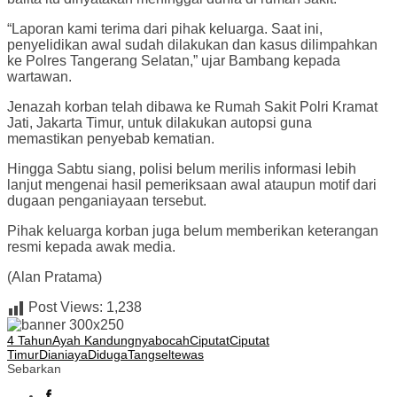
“Laporan kami terima dari pihak keluarga. Saat ini,
penyelidikan awal sudah dilakukan dan kasus dilimpahkan
ke Polres Tangerang Selatan,” ujar Bambang kepada
wartawan.
Jenazah korban telah dibawa ke Rumah Sakit Polri Kramat
Jati, Jakarta Timur, untuk dilakukan autopsi guna
memastikan penyebab kematian.
Hingga Sabtu siang, polisi belum merilis informasi lebih
lanjut mengenai hasil pemeriksaan awal ataupun motif dari
dugaan penganiayaan tersebut.
Pihak keluarga korban juga belum memberikan keterangan
resmi kepada awak media.
(Alan Pratama)
Post Views:
1,238
4 Tahun
Ayah Kandungnya
bocah
Ciputat
Ciputat
Timur
Dianiaya
Diduga
Tangsel
tewas
Sebarkan