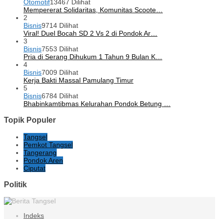
Otomotif
13467 Dilihat
Mempererat Solidaritas, Komunitas Scoote…
2
Bisnis
9714 Dilihat
Viral! Duel Bocah SD 2 Vs 2 di Pondok Ar…
3
Bisnis
7553 Dilihat
Pria di Serang Dihukum 1 Tahun 9 Bulan K…
4
Bisnis
7009 Dilihat
Kerja Bakti Massal Pamulang Timur
5
Bisnis
6784 Dilihat
Bhabinkamtibmas Kelurahan Pondok Betung …
Topik Populer
Tangsel
Pemkot Tangsel
Tangerang
Pondok Aren
Ciputat
Politik
Indeks