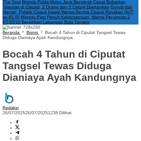
The Spot
Brimob Polda Metro Jaya Bergerak Cepat Bubarkan
Tawuran di Ciputat, 2 Orang dan 3 Celurit Diamankan
Guyub dan
Meriah, Polsek Cisauk Kawal Warga Bermis Cisauk Rayakan HUT
ke-81 RI
Minggu Pagi Penuh Kebersamaan, Warga Perumnas 2
RT.02/10 Bersihkan Lapangan Bulu Tangkis
Beranda
Bisnis
Bocah 4 Tahun di Ciputat Tangsel Tewas
Diduga Dianiaya Ayah Kandungnya
Bocah 4 Tahun di Ciputat
Tangsel Tewas Diduga
Dianiaya Ayah Kandungnya
Redaksi
26/07/2025
26/07/2025
1238 Dilihat