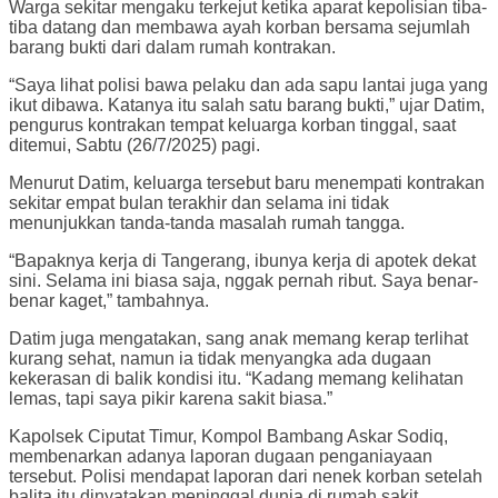
Warga sekitar mengaku terkejut ketika aparat kepolisian tiba-
tiba datang dan membawa ayah korban bersama sejumlah
barang bukti dari dalam rumah kontrakan.
“Saya lihat polisi bawa pelaku dan ada sapu lantai juga yang
ikut dibawa. Katanya itu salah satu barang bukti,” ujar Datim,
pengurus kontrakan tempat keluarga korban tinggal, saat
ditemui, Sabtu (26/7/2025) pagi.
Menurut Datim, keluarga tersebut baru menempati kontrakan
sekitar empat bulan terakhir dan selama ini tidak
menunjukkan tanda-tanda masalah rumah tangga.
“Bapaknya kerja di Tangerang, ibunya kerja di apotek dekat
sini. Selama ini biasa saja, nggak pernah ribut. Saya benar-
benar kaget,” tambahnya.
Datim juga mengatakan, sang anak memang kerap terlihat
kurang sehat, namun ia tidak menyangka ada dugaan
kekerasan di balik kondisi itu. “Kadang memang kelihatan
lemas, tapi saya pikir karena sakit biasa.”
Kapolsek Ciputat Timur, Kompol Bambang Askar Sodiq,
membenarkan adanya laporan dugaan penganiayaan
tersebut. Polisi mendapat laporan dari nenek korban setelah
balita itu dinyatakan meninggal dunia di rumah sakit.