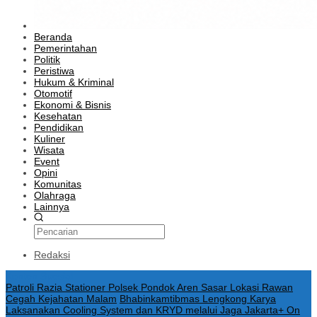
Beranda
Pemerintahan
Politik
Peristiwa
Hukum & Kriminal
Otomotif
Ekonomi & Bisnis
Kesehatan
Pendidikan
Kuliner
Wisata
Event
Opini
Komunitas
Olahraga
Lainnya
Redaksi
Konten Spesial
Patroli Razia Stationer Polsek Pondok Aren Sasar Lokasi Rawan
Cegah Kejahatan Malam
Bhabinkamtibmas Lengkong Karya
Laksanakan Cooling System dan KRYD melalui Jaga Jakarta+ On