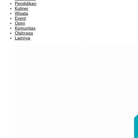
Pendidikan
Kuliner
Wisata
Event
Opini
Komunitas
Olahraga
Lainnya