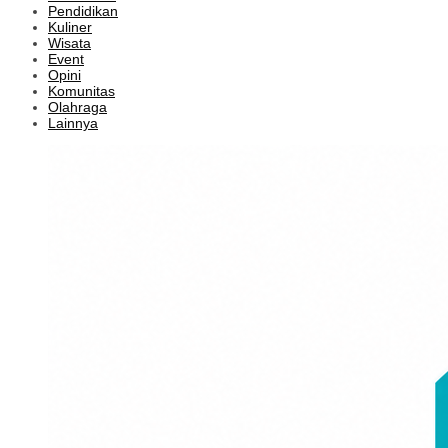
Pendidikan
Kuliner
Wisata
Event
Opini
Komunitas
Olahraga
Lainnya