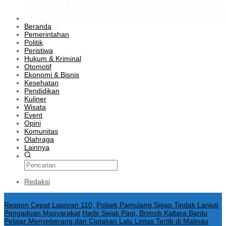
Beranda
Pemerintahan
Politik
Peristiwa
Hukum & Kriminal
Otomotif
Ekonomi & Bisnis
Kesehatan
Pendidikan
Kuliner
Wisata
Event
Opini
Komunitas
Olahraga
Lainnya
Redaksi
Konten Spesial
Respon Cepat Laporan 110, Polsek Pamulang Sigap Tindak Lanjuti
Pengaduan Masyarakat
Hadir Sejak Pagi, Brimob Kaltara Bantu
Pelajar Menyeberang dan Ciptakan Lalu Lintas Tertib di Malinau