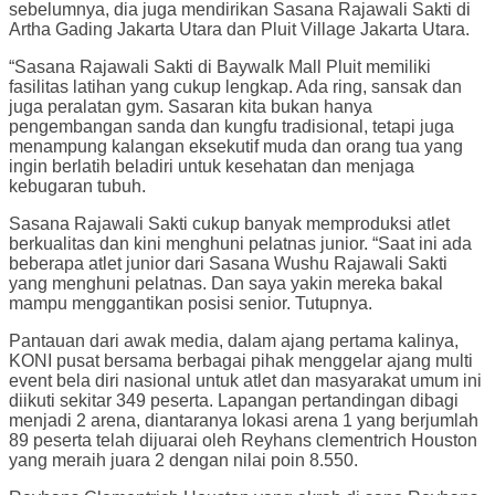
sebelumnya, dia juga mendirikan Sasana Rajawali Sakti di
Artha Gading Jakarta Utara dan Pluit Village Jakarta Utara.
“Sasana Rajawali Sakti di Baywalk Mall Pluit memiliki
fasilitas latihan yang cukup lengkap. Ada ring, sansak dan
juga peralatan gym. Sasaran kita bukan hanya
pengembangan sanda dan kungfu tradisional, tetapi juga
menampung kalangan eksekutif muda dan orang tua yang
ingin berlatih beladiri untuk kesehatan dan menjaga
kebugaran tubuh.
Sasana Rajawali Sakti cukup banyak memproduksi atlet
berkualitas dan kini menghuni pelatnas junior. “Saat ini ada
beberapa atlet junior dari Sasana Wushu Rajawali Sakti
yang menghuni pelatnas. Dan saya yakin mereka bakal
mampu menggantikan posisi senior. Tutupnya.
Pantauan dari awak media, dalam ajang pertama kalinya,
KONI pusat bersama berbagai pihak menggelar ajang multi
event bela diri nasional untuk atlet dan masyarakat umum ini
diikuti sekitar 349 peserta. Lapangan pertandingan dibagi
menjadi 2 arena, diantaranya lokasi arena 1 yang berjumlah
89 peserta telah dijuarai oleh Reyhans clementrich Houston
yang meraih juara 2 dengan nilai poin 8.550.