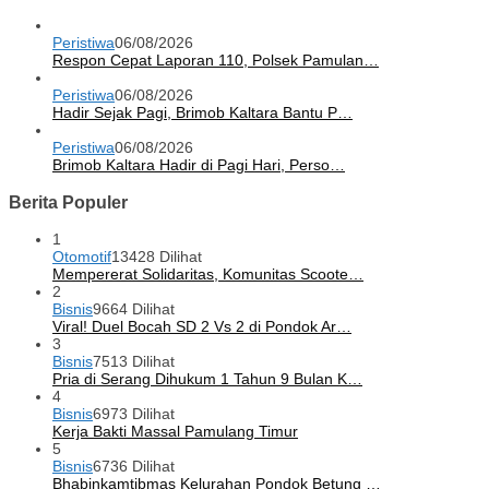
Peristiwa
06/08/2026
Respon Cepat Laporan 110, Polsek Pamulan…
Peristiwa
06/08/2026
Hadir Sejak Pagi, Brimob Kaltara Bantu P…
Peristiwa
06/08/2026
Brimob Kaltara Hadir di Pagi Hari, Perso…
Berita Populer
1
Otomotif
13428 Dilihat
Mempererat Solidaritas, Komunitas Scoote…
2
Bisnis
9664 Dilihat
Viral! Duel Bocah SD 2 Vs 2 di Pondok Ar…
3
Bisnis
7513 Dilihat
Pria di Serang Dihukum 1 Tahun 9 Bulan K…
4
Bisnis
6973 Dilihat
Kerja Bakti Massal Pamulang Timur
5
Bisnis
6736 Dilihat
Bhabinkamtibmas Kelurahan Pondok Betung …