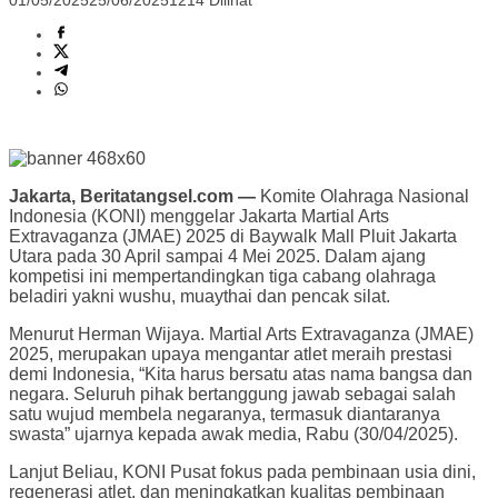
01/05/2025
25/06/2025
1214 Dilihat
Jakarta, Beritatangsel.com —
Komite Olahraga Nasional
Indonesia (KONI) menggelar Jakarta Martial Arts
Extravaganza (JMAE) 2025 di Baywalk Mall Pluit Jakarta
Utara pada 30 April sampai 4 Mei 2025. Dalam ajang
kompetisi ini mempertandingkan tiga cabang olahraga
beladiri yakni wushu, muaythai dan pencak silat.
Menurut Herman Wijaya. Martial Arts Extravaganza (JMAE)
2025, merupakan upaya mengantar atlet meraih prestasi
demi Indonesia, “Kita harus bersatu atas nama bangsa dan
negara. Seluruh pihak bertanggung jawab sebagai salah
satu wujud membela negaranya, termasuk diantaranya
swasta” ujarnya kepada awak media, Rabu (30/04/2025).
Lanjut Beliau, KONI Pusat fokus pada pembinaan usia dini,
regenerasi atlet, dan meningkatkan kualitas pembinaan