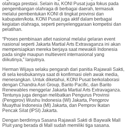
olahraga prestasi. Selain itu, KONI Pusat juga fokus pada
pengembangan olahraga di berbagai daerah, termasuk
melalui pembentukan KONI di tingkat provinsi dan
kabupaten/kota. KONI Pusat juga aktif dalam berbagai
kegiatan olahraga, seperti penyelenggaraan kompetisi dan
pelatihan.
“Proses pembinaan atlet nasional melalui gelaran event
nasional seperti Jakarta Martial Arts Extravaganza ini akan
mempersiapkan mereka berjaya saat mewakili Indonesia
pada single maupun multievent internasional yang
diikutinya,” lanjutnya.
Herman Wijaya selaku pengarah dari panitia Rajawali Sakti,
di sela kesibukannya saat di konfirmasi oleh awak media,
menerangkan. Untuk diketahui, KONI Pusat berkolaborasi
dengan Chandra Asri Group, Barito Pacific, dan Barito
Renewables menggelar Jakarta Martial Arts Extravaganza.
Tentunya juga dengan melibatkan Pengurus Provinsi
(Pengprov) Wushu Indonesia (WI) Jakarta, Pengprov
Muaythai Indonesia (MI) Jakarta, dan Pemprov Ikatan
Pencak Silat (IPSI) Jakarta.
Dengan berdirinya Sasana Rajawali Sakti di Baywalk Mall
Pluit yang berada di Mall sudah memiliki tiga sasana.