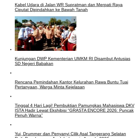
Kabel Udara di Jalan WR Supratman dan Merpati Raya
Ciputat Dipindahkan ke Bawah Tanah
Kunjungan DWP Kementerian UMKM RI Disambut Antusias
SD Negeri Babakan
Rencana Pemindahan Kantor Kelurahan Rawa Buntu Tuai
Pertanyaan, Warga Minta Kejelasan
Tinggal 4 Hari Lagi! Pembuktian Pamungkas Mahasiswa DKV
ISTA Hadir Lewat Ekshibisi “GRASTA ENCORE 2026: Puncak
Penuh Warna”
Yui, Drummer dan Penyanyi Cilik Asal Tangerang Selatan