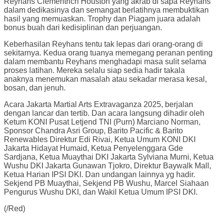
Reyhans Clementrich Houston yang akrab di sapa Reyhans
dalam dedikasinya dan semangat berlatihnya membuktikan
hasil yang memuaskan. Trophy dan Piagam juara adalah
bonus buah dari kedisiplinan dan perjuangan.
Keberhasilan Reyhans tentu tak lepas dari orang-orang di
sekitarnya. Kedua orang tuanya memegang peranan penting
dalam membantu Reyhans menghadapi masa sulit selama
proses latihan. Mereka selalu siap sedia hadir takala
anaknya menemukan masalah atau sekadar merasa kesal,
bosan, dan jenuh.
Acara Jakarta Martial Arts Extravaganza 2025, berjalan
dengan lancar dan tertib. Dan acara langsung dihadir oleh
Ketum KONI Pusat Letjend TNI (Purn) Marciano Norman,
Sponsor Chandra Asri Group, Barito Pacific & Barito
Renewables Direktur Edi Rivai, Ketua Umum KONI DKI
Jakarta Hidayat Humaid, Ketua Penyelenggara Gde
Sardjana, Ketua Muaythai DKI Jakarta Sylviana Murni, Ketua
Wushu DKI Jakarta Gunawan Tjokro, Direktur Baywalk Mall,
Ketua Harian IPSI DKI. Dan undangan lainnya yg hadir.
Sekjend PB Muaythai, Sekjend PB Wushu, Marcel Siahaan
Pengurus Wushu DKI, dan Wakil Ketua Umum IPSI DKI.
(/Red)