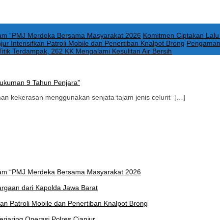
ogram “PMJ Merdeka Bersama Masyarakat 2026
Komitmen Ciptakan Lalu 
ur Intensifkan Patroli Mobile dan Penertiban Knalpot Brong
Pengamanan
itik Terdampak, 262 KK Mengalami Kesulitan Air Bersih
Hukuman 9 Tahun Penjara”
n kekerasan menggunakan senjata tajam jenis celurit […]
ogram “PMJ Merdeka Bersama Masyarakat 2026
hargaan dari Kapolda Jawa Barat
kan Patroli Mobile dan Penertiban Knalpot Brong
rjaring Operasi Polres Cianjur