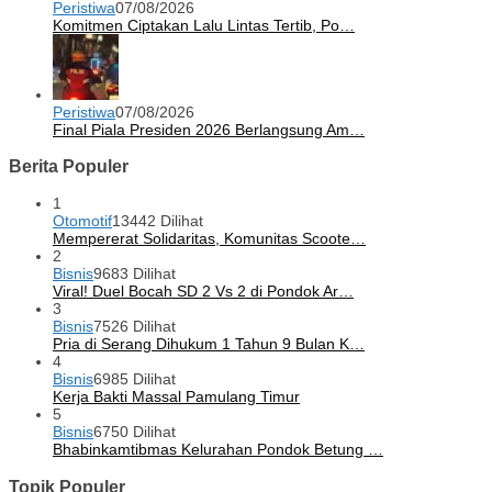
Peristiwa
07/08/2026
Komitmen Ciptakan Lalu Lintas Tertib, Po…
Peristiwa
07/08/2026
Final Piala Presiden 2026 Berlangsung Am…
Berita Populer
1
Otomotif
13442 Dilihat
Mempererat Solidaritas, Komunitas Scoote…
2
Bisnis
9683 Dilihat
Viral! Duel Bocah SD 2 Vs 2 di Pondok Ar…
3
Bisnis
7526 Dilihat
Pria di Serang Dihukum 1 Tahun 9 Bulan K…
4
Bisnis
6985 Dilihat
Kerja Bakti Massal Pamulang Timur
5
Bisnis
6750 Dilihat
Bhabinkamtibmas Kelurahan Pondok Betung …
Topik Populer