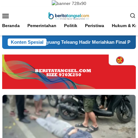
Loncat
ke
Menu
konten
Mobile
Beranda
Pemerintahan
Politik
Peristiwa
Hukum & Kri
te Padang Buyuang Teleang Hadir Meriahkan Final Piala Presid
Konten Spesial