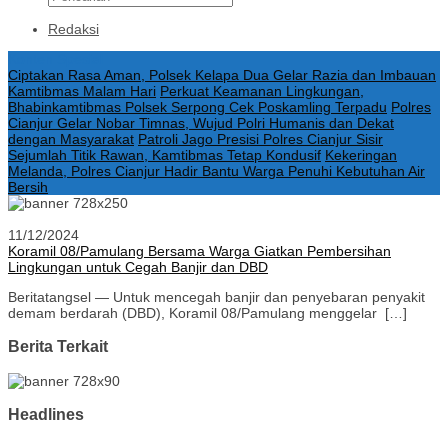
Redaksi
Konten Spesial
Ciptakan Rasa Aman, Polsek Kelapa Dua Gelar Razia dan Imbauan
Kamtibmas Malam Hari
Perkuat Keamanan Lingkungan,
Bhabinkamtibmas Polsek Serpong Cek Poskamling Terpadu
Polres
Cianjur Gelar Nobar Timnas, Wujud Polri Humanis dan Dekat
dengan Masyarakat
Patroli Jago Presisi Polres Cianjur Sisir
Sejumlah Titik Rawan, Kamtibmas Tetap Kondusif
Kekeringan
Melanda, Polres Cianjur Hadir Bantu Warga Penuhi Kebutuhan Air
Bersih
11/12/2024
Koramil 08/Pamulang Bersama Warga Giatkan Pembersihan
Lingkungan untuk Cegah Banjir dan DBD
Beritatangsel — Untuk mencegah banjir dan penyebaran penyakit
demam berdarah (DBD), Koramil 08/Pamulang menggelar […]
Berita Terkait
Headlines