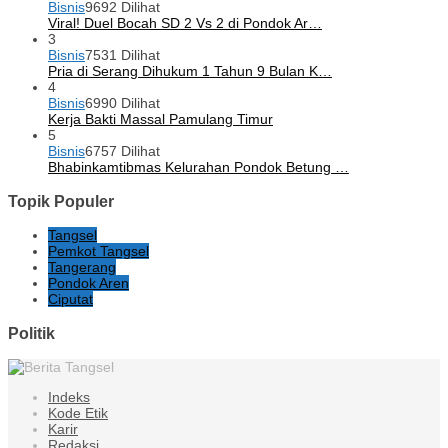
Bisnis
9692 Dilihat
Viral! Duel Bocah SD 2 Vs 2 di Pondok Ar…
3
Bisnis
7531 Dilihat
Pria di Serang Dihukum 1 Tahun 9 Bulan K…
4
Bisnis
6990 Dilihat
Kerja Bakti Massal Pamulang Timur
5
Bisnis
6757 Dilihat
Bhabinkamtibmas Kelurahan Pondok Betung …
Topik Populer
Tangsel
Pemkot Tangsel
Tangerang
Pondok Aren
Ciputat
Politik
Indeks
Kode Etik
Karir
Redaksi