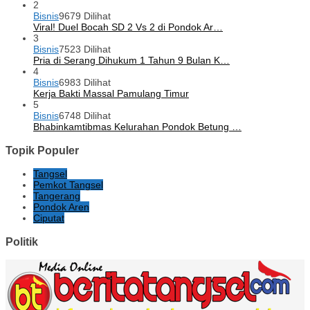
2
Bisnis
9679 Dilihat
Viral! Duel Bocah SD 2 Vs 2 di Pondok Ar…
3
Bisnis
7523 Dilihat
Pria di Serang Dihukum 1 Tahun 9 Bulan K…
4
Bisnis
6983 Dilihat
Kerja Bakti Massal Pamulang Timur
5
Bisnis
6748 Dilihat
Bhabinkamtibmas Kelurahan Pondok Betung …
Topik Populer
Tangsel
Pemkot Tangsel
Tangerang
Pondok Aren
Ciputat
Politik