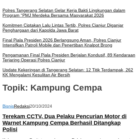
Polres Tangerang Selatan Gelar Kerja Bakti Lingkungan dalam
Program “PMJ Merdeka Bersama Masyarakat 2026
Komitmen Ciptakan Lalu Lintas Tertib, Polres Cianjur Diganjar
Penghargaan dari Kapolda Jawa Barat
Final Piala Presiden 2026 Berlangsung Aman, Polres Cianjur
Intensifkan Patroli Mobile dan Penertiban Knalpot Brong
Pengamanan Final Piala Presiden Berjalan Kondusif, 89 Kendaraan
Terjaring Operasi Polres Cianjur
Update Kekeringan di Tangerang Selatan: 12 Titik Terdampak, 262
KK Mengalami Kesulitan Air Bersih
Topik:
Kampung Cempa
Bisnis
Redaksi
20/10/2024
Terekam CCTV, Dua Pelaku Pencurian Motor di
Warnet Kampung Cempa Berhasil Ditangkap
Polisi