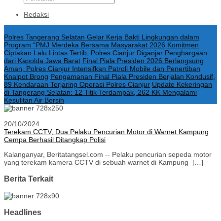
Redaksi
Konten Spesial
Polres Tangerang Selatan Gelar Kerja Bakti Lingkungan dalam
Program “PMJ Merdeka Bersama Masyarakat 2026
Komitmen
Ciptakan Lalu Lintas Tertib, Polres Cianjur Diganjar Penghargaan
dari Kapolda Jawa Barat
Final Piala Presiden 2026 Berlangsung
Aman, Polres Cianjur Intensifkan Patroli Mobile dan Penertiban
Knalpot Brong
Pengamanan Final Piala Presiden Berjalan Kondusif,
89 Kendaraan Terjaring Operasi Polres Cianjur
Update Kekeringan
di Tangerang Selatan: 12 Titik Terdampak, 262 KK Mengalami
Kesulitan Air Bersih
20/10/2024
Terekam CCTV, Dua Pelaku Pencurian Motor di Warnet Kampung
Cempa Berhasil Ditangkap Polisi
Kalanganyar, Beritatangsel.com -- Pelaku pencurian sepeda motor
yang terekam kamera CCTV di sebuah warnet di Kampung […]
Berita Terkait
Headlines