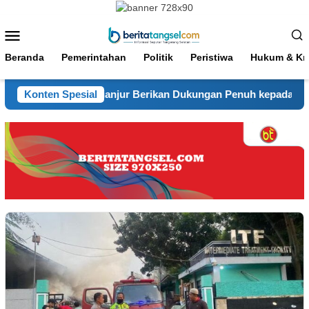
Loncat
ke
Menu
konten
Mobile
Beranda
Pemerintahan
Politik
Peristiwa
Hukum & Kri
n, Kapolres Cianjur Berikan Dukungan Penuh kepada Tim Pask
Konten Spesial