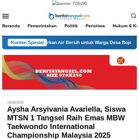
Loncat
ke
Menu
konten
Mobile
Beranda
Pemerintahan
Politik
Peristiwa
Hukum & Kri
 Polsek Legok Salurkan Air Bersih untuk Warga Desa Bojongka
Konten Spesial
19/08/2025
Aysha Arsyivania Avariella, Siswa
MTSN 1 Tangsel Raih Emas MBW
Taekwondo International
Championship Malaysia 2025