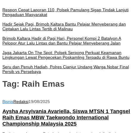
Respon Cepat Laporan 110, Polsek Pamulang Sigap Tindak Lanjuti
Pengaduan Masyarakat
Hadir Sejak Pagi, Brimob Kaltara Bantu Pelajar Menyeberang dan
Ciptakan Lalu Lintas Tertib di Malinau
Brimob Kaltara Hadir di Pagi Hari, Personel Kompi 2 Batalyon A
Pelopor Atur Lalu Lintas dan Bantu Pelajar Menyeberang Jalan
Jaga Jakarta On The Spot: Polsek Serpong Perkuat Keamanan
Lingkungan Lewat Pengecekan Poskamling Terpadu di Rawa Buntu
Seru dan Penuh Hadiah, Polres Cianjur Undang Warga Nobar Final
Persib vs Persebaya
Tag:
Raih Emas
Bisnis
Redaksi
19/08/2025
Aysha Arsyivania Avariella, Siswa MTSN 1 Tangsel
Raih Emas MBW Taekwondo International
Championship Malaysia 2025