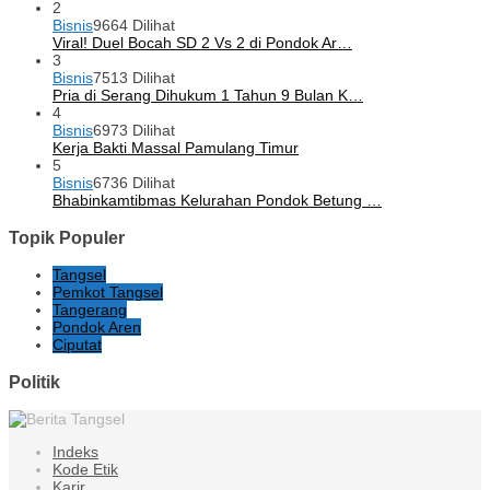
2
Bisnis
9664 Dilihat
Viral! Duel Bocah SD 2 Vs 2 di Pondok Ar…
3
Bisnis
7513 Dilihat
Pria di Serang Dihukum 1 Tahun 9 Bulan K…
4
Bisnis
6973 Dilihat
Kerja Bakti Massal Pamulang Timur
5
Bisnis
6736 Dilihat
Bhabinkamtibmas Kelurahan Pondok Betung …
Topik Populer
Tangsel
Pemkot Tangsel
Tangerang
Pondok Aren
Ciputat
Politik
Indeks
Kode Etik
Karir