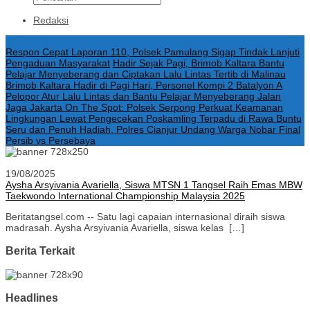
Redaksi
Konten Spesial
Respon Cepat Laporan 110, Polsek Pamulang Sigap Tindak Lanjuti
Pengaduan Masyarakat
Hadir Sejak Pagi, Brimob Kaltara Bantu
Pelajar Menyeberang dan Ciptakan Lalu Lintas Tertib di Malinau
Brimob Kaltara Hadir di Pagi Hari, Personel Kompi 2 Batalyon A
Pelopor Atur Lalu Lintas dan Bantu Pelajar Menyeberang Jalan
Jaga Jakarta On The Spot: Polsek Serpong Perkuat Keamanan
Lingkungan Lewat Pengecekan Poskamling Terpadu di Rawa Buntu
Seru dan Penuh Hadiah, Polres Cianjur Undang Warga Nobar Final
Persib vs Persebaya
19/08/2025
Aysha Arsyivania Avariella, Siswa MTSN 1 Tangsel Raih Emas MBW
Taekwondo International Championship Malaysia 2025
Beritatangsel.com -- Satu lagi capaian internasional diraih siswa
madrasah. Aysha Arsyivania Avariella, siswa kelas […]
Berita Terkait
Headlines